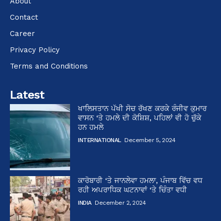
About
Contact
Career
Privacy Policy
Terms and Conditions
Latest
ਖਾਲਿਸਤਾਨ ਪੱਖੀ ਸੋਚ ਰੱਖਣ ਕਰਕੇ ਰੰਜੀਵ ਕੁਮਾਰ
ਵਾਸਨ ‘ਤੇ ਹਮਲੇ ਦੀ ਕੋਸ਼ਿਸ਼, ਪਹਿਲਾਂ ਵੀ ਹੋ ਚੁੱਕੇ
ਹਨ ਹਮਲੇ
INTERNATIONAL
December 5, 2024
ਕਾਰੋਬਾਰੀ ‘ਤੇ ਜਾਨਲੇਵਾ ਹਮਲਾ, ਪੰਜਾਬ ਵਿੱਚ ਵਧ
ਰਹੀ ਅਪਰਾਧਿਕ ਘਟਨਾਵਾਂ ‘ਤੇ ਚਿੰਤਾ ਵਧੀ
INDIA
December 2, 2024