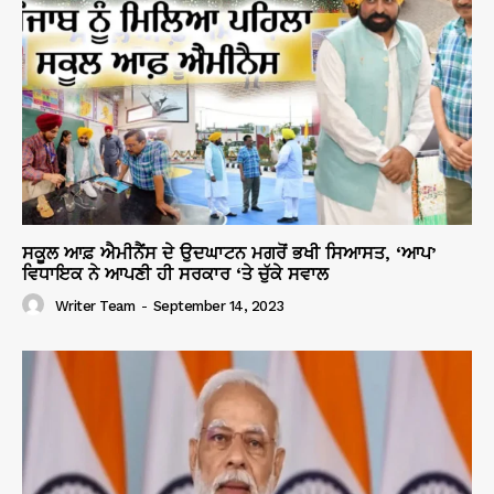
ਸਕੂਲ ਆਫ਼ ਐਮੀਨੈਂਸ ਦੇ ਉਦਘਾਟਨ ਮਗਰੋਂ ਭਖੀ ਸਿਆਸਤ, ‘ਆਪ’
ਵਿਧਾਇਕ ਨੇ ਆਪਣੀ ਹੀ ਸਰਕਾਰ ‘ਤੇ ਚੁੱਕੇ ਸਵਾਲ
Writer Team
-
September 14, 2023