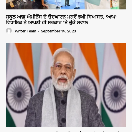
ਸਕੂਲ ਆਫ਼ ਐਮੀਨੈਂਸ ਦੇ ਉਦਘਾਟਨ ਮਗਰੋਂ ਭਖੀ ਸਿਆਸਤ, ‘ਆਪ’
ਵਿਧਾਇਕ ਨੇ ਆਪਣੀ ਹੀ ਸਰਕਾਰ ‘ਤੇ ਚੁੱਕੇ ਸਵਾਲ
Writer Team
-
September 14, 2023