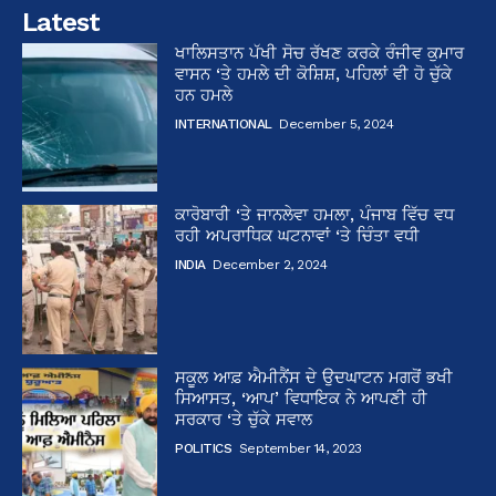
Latest
ਖਾਲਿਸਤਾਨ ਪੱਖੀ ਸੋਚ ਰੱਖਣ ਕਰਕੇ ਰੰਜੀਵ ਕੁਮਾਰ
ਵਾਸਨ ‘ਤੇ ਹਮਲੇ ਦੀ ਕੋਸ਼ਿਸ਼, ਪਹਿਲਾਂ ਵੀ ਹੋ ਚੁੱਕੇ
ਹਨ ਹਮਲੇ
INTERNATIONAL
December 5, 2024
ਕਾਰੋਬਾਰੀ ‘ਤੇ ਜਾਨਲੇਵਾ ਹਮਲਾ, ਪੰਜਾਬ ਵਿੱਚ ਵਧ
ਰਹੀ ਅਪਰਾਧਿਕ ਘਟਨਾਵਾਂ ‘ਤੇ ਚਿੰਤਾ ਵਧੀ
INDIA
December 2, 2024
ਸਕੂਲ ਆਫ਼ ਐਮੀਨੈਂਸ ਦੇ ਉਦਘਾਟਨ ਮਗਰੋਂ ਭਖੀ
ਸਿਆਸਤ, ‘ਆਪ’ ਵਿਧਾਇਕ ਨੇ ਆਪਣੀ ਹੀ
ਸਰਕਾਰ ‘ਤੇ ਚੁੱਕੇ ਸਵਾਲ
POLITICS
September 14, 2023