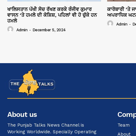
ਖਾਲਿਸਤਾਨ ਪੱਖੀ ਸੋਚ ਰੱਖਣ ਕਰਕੇ ਰੰਜੀਵ ਕੁਮਾਰ
ਕਾਰੋਬਾਰੀ ‘ਤੇ 
ਵਾਸਨ ‘ਤੇ ਹਮਲੇ ਦੀ ਕੋਸ਼ਿਸ਼, ਪਹਿਲਾਂ ਵੀ ਹੋ ਚੁੱਕੇ ਹਨ
ਅਪਰਾਧਿਕ ਘਟਨਾਵ
ਹਮਲੇ
Admin
-
D
Admin
-
December 5, 2024
About us
Comp
The Punjab Talks News Channel is
Team
Working Worldwide. Specially Operating
About