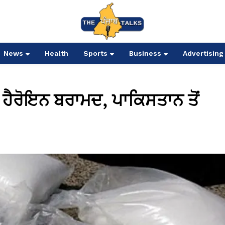
News
Health
Sports
Business
Advertising
 ਹੈਰੋਇਨ ਬਰਾਮਦ, ਪਾਕਿਸਤਾਨ ਤੋਂ