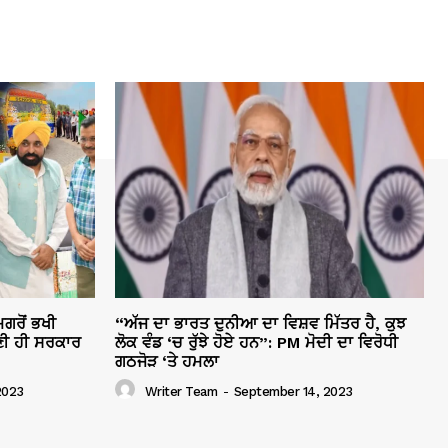
ਗਰੋਂ ਭਖੀ
“ਅੱਜ ਦਾ ਭਾਰਤ ਦੁਨੀਆ ਦਾ ਵਿਸ਼ਵ ਮਿੱਤਰ ਹੈ, ਕੁਝ
ੀ ਹੀ ਸਰਕਾਰ
ਲੋਕ ਵੰਡ ‘ਚ ਰੁੱਝੇ ਹੋਏ ਹਨ”: PM ਮੋਦੀ ਦਾ ਵਿਰੋਧੀ
ਗਠਜੋੜ ‘ਤੇ ਹਮਲਾ
2023
Writer Team
-
September 14, 2023