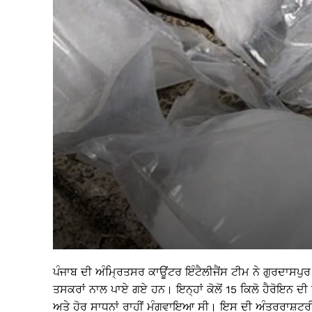
ਪੰਜਾਬ ਦੀ ਅੰਮ੍ਰਿਤਸਰ ਕਾਊਂਟਰ ਇੰਟੈਲੀਜੈਂਸ ਟੀਮ ਨੇ ਗੁਰਦਾਸਪੁਰ 
ਤਸਕਰਾਂ ਨਾਲ ਪਾਏ ਗਏ ਹਨ। ਇਨ੍ਹਾਂ ਕੋਲੋਂ 15 ਕਿਲੋ ਹੈਰੋਇਨ ਦੀ ਖ
ਅਤੇ ਹੋਰ ਸਾਧਨਾਂ ਰਾਹੀਂ ਮੰਗਵਾਇਆ ਸੀ। ਇਸ ਦੀ ਅੰਤਰਰਾਸ਼ਟ