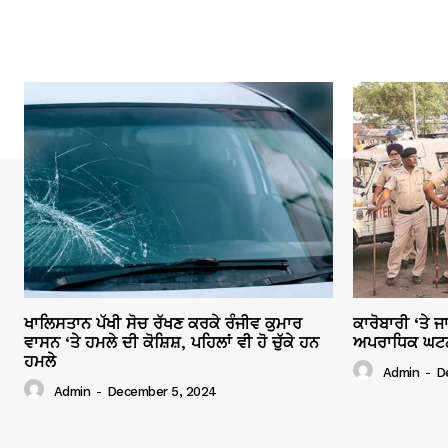
ਖਾਲਿਸਤਾਨ ਪੱਖੀ ਸੋਚ ਰੱਖਣ ਕਰਕੇ ਰੰਜੀਵ ਕੁਮਾਰ
ਕਾਰੋਬਾਰੀ ‘ਤੇ 
ਵਾਸਨ ‘ਤੇ ਹਮਲੇ ਦੀ ਕੋਸ਼ਿਸ਼, ਪਹਿਲਾਂ ਵੀ ਹੋ ਚੁੱਕੇ ਹਨ
ਅਪਰਾਧਿਕ ਘਟਨਾਵ
ਹਮਲੇ
Admin
-
D
Admin
-
December 5, 2024