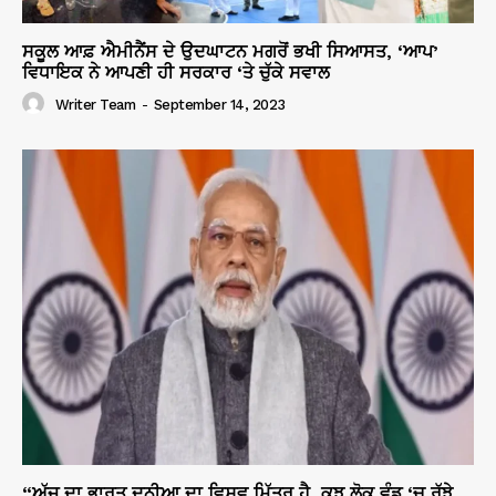
ਸਕੂਲ ਆਫ਼ ਐਮੀਨੈਂਸ ਦੇ ਉਦਘਾਟਨ ਮਗਰੋਂ ਭਖੀ ਸਿਆਸਤ, ‘ਆਪ’
ਵਿਧਾਇਕ ਨੇ ਆਪਣੀ ਹੀ ਸਰਕਾਰ ‘ਤੇ ਚੁੱਕੇ ਸਵਾਲ
Writer Team
-
September 14, 2023
“ਅੱਜ ਦਾ ਭਾਰਤ ਦੁਨੀਆ ਦਾ ਵਿਸ਼ਵ ਮਿੱਤਰ ਹੈ, ਕੁਝ ਲੋਕ ਵੰਡ ‘ਚ ਰੁੱਝੇ