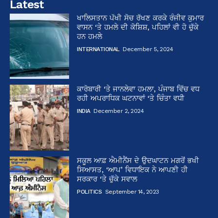
Latest
ਖਾਲਿਸਤਾਨ ਪੱਖੀ ਸੋਚ ਰੱਖਣ ਕਰਕੇ ਰੰਜੀਵ ਕੁਮਾਰ
ਵਾਸਨ ‘ਤੇ ਹਮਲੇ ਦੀ ਕੋਸ਼ਿਸ਼, ਪਹਿਲਾਂ ਵੀ ਹੋ ਚੁੱਕੇ
ਹਨ ਹਮਲੇ
INTERNATIONAL
December 5, 2024
ਕਾਰੋਬਾਰੀ ‘ਤੇ ਜਾਨਲੇਵਾ ਹਮਲਾ, ਪੰਜਾਬ ਵਿੱਚ ਵਧ
ਰਹੀ ਅਪਰਾਧਿਕ ਘਟਨਾਵਾਂ ‘ਤੇ ਚਿੰਤਾ ਵਧੀ
INDIA
December 2, 2024
ਸਕੂਲ ਆਫ਼ ਐਮੀਨੈਂਸ ਦੇ ਉਦਘਾਟਨ ਮਗਰੋਂ ਭਖੀ
ਸਿਆਸਤ, ‘ਆਪ’ ਵਿਧਾਇਕ ਨੇ ਆਪਣੀ ਹੀ
ਸਰਕਾਰ ‘ਤੇ ਚੁੱਕੇ ਸਵਾਲ
POLITICS
September 14, 2023