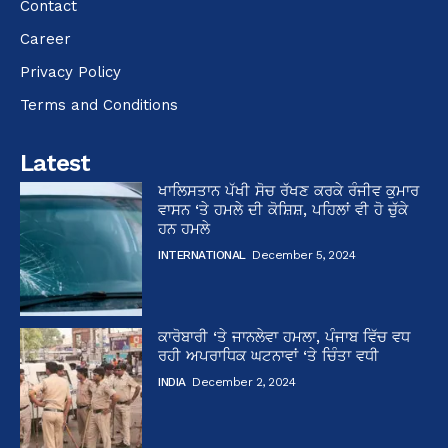
Contact
Career
Privacy Policy
Terms and Conditions
Latest
ਖਾਲਿਸਤਾਨ ਪੱਖੀ ਸੋਚ ਰੱਖਣ ਕਰਕੇ ਰੰਜੀਵ ਕੁਮਾਰ
ਵਾਸਨ ‘ਤੇ ਹਮਲੇ ਦੀ ਕੋਸ਼ਿਸ਼, ਪਹਿਲਾਂ ਵੀ ਹੋ ਚੁੱਕੇ
ਹਨ ਹਮਲੇ
INTERNATIONAL
December 5, 2024
ਕਾਰੋਬਾਰੀ ‘ਤੇ ਜਾਨਲੇਵਾ ਹਮਲਾ, ਪੰਜਾਬ ਵਿੱਚ ਵਧ
ਰਹੀ ਅਪਰਾਧਿਕ ਘਟਨਾਵਾਂ ‘ਤੇ ਚਿੰਤਾ ਵਧੀ
INDIA
December 2, 2024