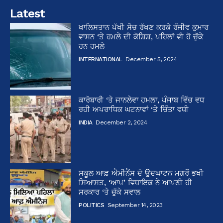
Latest
ਖਾਲਿਸਤਾਨ ਪੱਖੀ ਸੋਚ ਰੱਖਣ ਕਰਕੇ ਰੰਜੀਵ ਕੁਮਾਰ
ਵਾਸਨ ‘ਤੇ ਹਮਲੇ ਦੀ ਕੋਸ਼ਿਸ਼, ਪਹਿਲਾਂ ਵੀ ਹੋ ਚੁੱਕੇ
ਹਨ ਹਮਲੇ
INTERNATIONAL
December 5, 2024
ਕਾਰੋਬਾਰੀ ‘ਤੇ ਜਾਨਲੇਵਾ ਹਮਲਾ, ਪੰਜਾਬ ਵਿੱਚ ਵਧ
ਰਹੀ ਅਪਰਾਧਿਕ ਘਟਨਾਵਾਂ ‘ਤੇ ਚਿੰਤਾ ਵਧੀ
INDIA
December 2, 2024
ਸਕੂਲ ਆਫ਼ ਐਮੀਨੈਂਸ ਦੇ ਉਦਘਾਟਨ ਮਗਰੋਂ ਭਖੀ
ਸਿਆਸਤ, ‘ਆਪ’ ਵਿਧਾਇਕ ਨੇ ਆਪਣੀ ਹੀ
ਸਰਕਾਰ ‘ਤੇ ਚੁੱਕੇ ਸਵਾਲ
POLITICS
September 14, 2023