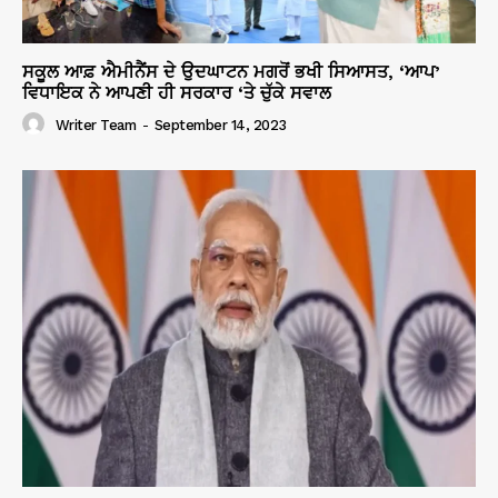
ਸਕੂਲ ਆਫ਼ ਐਮੀਨੈਂਸ ਦੇ ਉਦਘਾਟਨ ਮਗਰੋਂ ਭਖੀ ਸਿਆਸਤ, ‘ਆਪ’
ਵਿਧਾਇਕ ਨੇ ਆਪਣੀ ਹੀ ਸਰਕਾਰ ‘ਤੇ ਚੁੱਕੇ ਸਵਾਲ
Writer Team
-
September 14, 2023