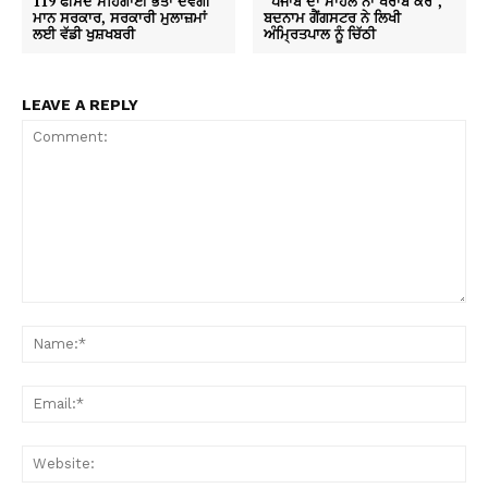
119 ਫੀਸਦ ਮਹਿੰਗਾਈ ਭੱਤਾ ਦੇਵੇਗੀ
“ਪੰਜਾਬ ਦਾ ਮਾਹੌਲ ਨਾ ਖਰਾਬ ਕਰੋ”,
ਮਾਨ ਸਰਕਾਰ, ਸਰਕਾਰੀ ਮੁਲਾਜ਼ਮਾਂ
ਬਦਨਾਮ ਗੈਂਗਸਟਰ ਨੇ ਲਿਖੀ
ਲਈ ਵੱਡੀ ਖੁਸ਼ਖਬਰੀ
ਅੰਮ੍ਰਿਤਪਾਲ ਨੂੰ ਚਿੱਠੀ
LEAVE A REPLY
Comment:
Na
Ema
Web