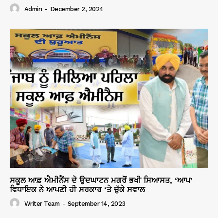
Admin
-
December 2, 2024
ਸਕੂਲ ਆਫ਼ ਐਮੀਨੈਂਸ ਦੇ ਉਦਘਾਟਨ ਮਗਰੋਂ ਭਖੀ ਸਿਆਸਤ, ‘ਆਪ’
ਵਿਧਾਇਕ ਨੇ ਆਪਣੀ ਹੀ ਸਰਕਾਰ ‘ਤੇ ਚੁੱਕੇ ਸਵਾਲ
Writer Team
-
September 14, 2023