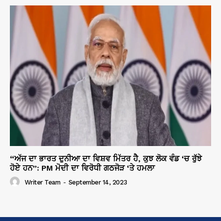
“ਅੱਜ ਦਾ ਭਾਰਤ ਦੁਨੀਆ ਦਾ ਵਿਸ਼ਵ ਮਿੱਤਰ ਹੈ, ਕੁਝ ਲੋਕ ਵੰਡ ‘ਚ ਰੁੱਝੇ
ਹੋਏ ਹਨ”: PM ਮੋਦੀ ਦਾ ਵਿਰੋਧੀ ਗਠਜੋੜ ‘ਤੇ ਹਮਲਾ
Writer Team
-
September 14, 2023