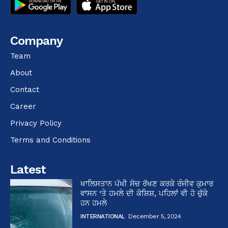
Company
Team
About
Contact
Career
Privacy Policy
Terms and Conditions
Latest
ਖਾਲਿਸਤਾਨ ਪੱਖੀ ਸੋਚ ਰੱਖਣ ਕਰਕੇ ਰੰਜੀਵ ਕੁਮਾਰ
ਵਾਸਨ ‘ਤੇ ਹਮਲੇ ਦੀ ਕੋਸ਼ਿਸ਼, ਪਹਿਲਾਂ ਵੀ ਹੋ ਚੁੱਕੇ
ਹਨ ਹਮਲੇ
INTERNATIONAL
December 5, 2024