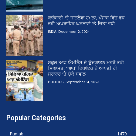
ਕਾਰੋਬਾਰੀ ‘ਤੇ ਜਾਨਲੇਵਾ ਹਮਲਾ, ਪੰਜਾਬ ਵਿੱਚ ਵਧ
ਰਹੀ ਅਪਰਾਧਿਕ ਘਟਨਾਵਾਂ ‘ਤੇ ਚਿੰਤਾ ਵਧੀ
INDIA
December 2, 2024
ਸਕੂਲ ਆਫ਼ ਐਮੀਨੈਂਸ ਦੇ ਉਦਘਾਟਨ ਮਗਰੋਂ ਭਖੀ
ਸਿਆਸਤ, ‘ਆਪ’ ਵਿਧਾਇਕ ਨੇ ਆਪਣੀ ਹੀ
ਸਰਕਾਰ ‘ਤੇ ਚੁੱਕੇ ਸਵਾਲ
POLITICS
September 14, 2023
Popular Categories
Punjab
1479