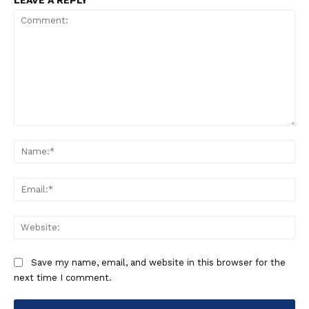
LEAVE A REPLY
Comment:
Na
Ema
Web
Save my name, email, and website in this browser for the
next time I comment.