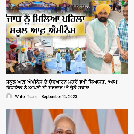
ਸਕੂਲ ਆਫ਼ ਐਮੀਨੈਂਸ ਦੇ ਉਦਘਾਟਨ ਮਗਰੋਂ ਭਖੀ ਸਿਆਸਤ, ‘ਆਪ’
ਵਿਧਾਇਕ ਨੇ ਆਪਣੀ ਹੀ ਸਰਕਾਰ ‘ਤੇ ਚੁੱਕੇ ਸਵਾਲ
Writer Team
-
September 14, 2023