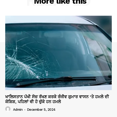
RELATED
More like this
ਖਾਲਿਸਤਾਨ ਪੱਖੀ ਸੋਚ ਰੱਖਣ ਕਰਕੇ ਰੰਜੀਵ ਕੁਮਾਰ ਵਾਸਨ ‘ਤੇ ਹਮਲੇ ਦੀ
ਕੋਸ਼ਿਸ਼, ਪਹਿਲਾਂ ਵੀ ਹੋ ਚੁੱਕੇ ਹਨ ਹਮਲੇ
Admin
-
December 5, 2024