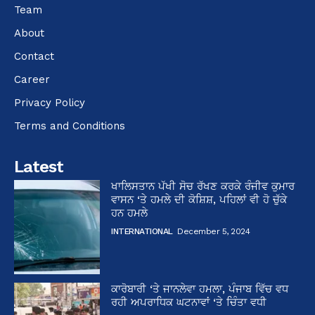
Team
About
Contact
Career
Privacy Policy
Terms and Conditions
Latest
ਖਾਲਿਸਤਾਨ ਪੱਖੀ ਸੋਚ ਰੱਖਣ ਕਰਕੇ ਰੰਜੀਵ ਕੁਮਾਰ
ਵਾਸਨ ‘ਤੇ ਹਮਲੇ ਦੀ ਕੋਸ਼ਿਸ਼, ਪਹਿਲਾਂ ਵੀ ਹੋ ਚੁੱਕੇ
ਹਨ ਹਮਲੇ
INTERNATIONAL
December 5, 2024
ਕਾਰੋਬਾਰੀ ‘ਤੇ ਜਾਨਲੇਵਾ ਹਮਲਾ, ਪੰਜਾਬ ਵਿੱਚ ਵਧ
ਰਹੀ ਅਪਰਾਧਿਕ ਘਟਨਾਵਾਂ ‘ਤੇ ਚਿੰਤਾ ਵਧੀ