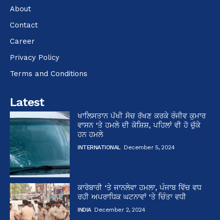
About
Contact
Career
Privacy Policy
Terms and Conditions
Latest
ਖਾਲਿਸਤਾਨ ਪੱਖੀ ਸੋਚ ਰੱਖਣ ਕਰਕੇ ਰੰਜੀਵ ਕੁਮਾਰ
ਵਾਸਨ ‘ਤੇ ਹਮਲੇ ਦੀ ਕੋਸ਼ਿਸ਼, ਪਹਿਲਾਂ ਵੀ ਹੋ ਚੁੱਕੇ
ਹਨ ਹਮਲੇ
INTERNATIONAL
December 5, 2024
ਕਾਰੋਬਾਰੀ ‘ਤੇ ਜਾਨਲੇਵਾ ਹਮਲਾ, ਪੰਜਾਬ ਵਿੱਚ ਵਧ
ਰਹੀ ਅਪਰਾਧਿਕ ਘਟਨਾਵਾਂ ‘ਤੇ ਚਿੰਤਾ ਵਧੀ
INDIA
December 2, 2024