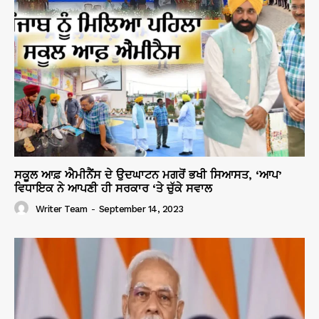
ਸਕੂਲ ਆਫ਼ ਐਮੀਨੈਂਸ ਦੇ ਉਦਘਾਟਨ ਮਗਰੋਂ ਭਖੀ ਸਿਆਸਤ, ‘ਆਪ’
ਵਿਧਾਇਕ ਨੇ ਆਪਣੀ ਹੀ ਸਰਕਾਰ ‘ਤੇ ਚੁੱਕੇ ਸਵਾਲ
Writer Team
-
September 14, 2023