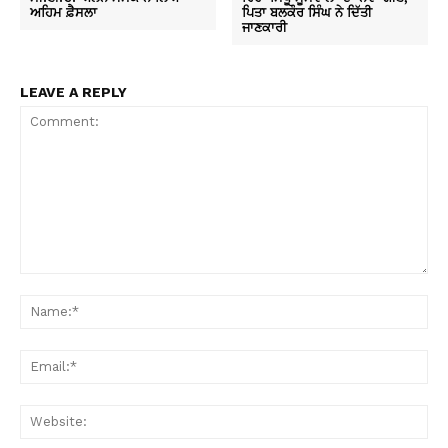
ਅਹਿਮ ਫ਼ੈਸਲਾ
ਪਿਤਾ ਬਲਕੌਰ ਸਿੰਘ ਨੇ ਦਿੱਤੀ
ਜਾਣਕਾਰੀ
LEAVE A REPLY
Comment:
Na
Ema
Web