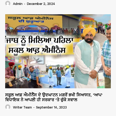
Admin
-
December 2, 2024
ਸਕੂਲ ਆਫ਼ ਐਮੀਨੈਂਸ ਦੇ ਉਦਘਾਟਨ ਮਗਰੋਂ ਭਖੀ ਸਿਆਸਤ, ‘ਆਪ’
ਵਿਧਾਇਕ ਨੇ ਆਪਣੀ ਹੀ ਸਰਕਾਰ ‘ਤੇ ਚੁੱਕੇ ਸਵਾਲ
Writer Team
-
September 14, 2023