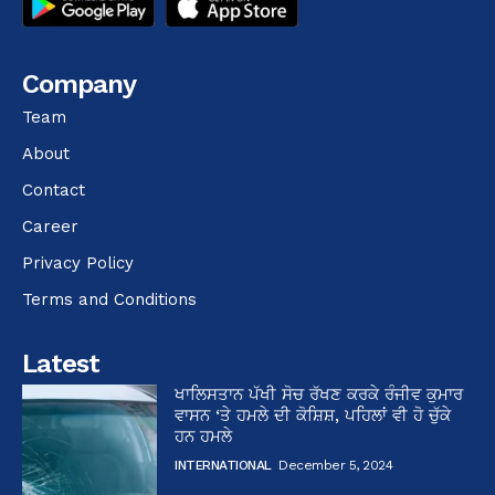
Company
Team
About
Contact
Career
Privacy Policy
Terms and Conditions
Latest
ਖਾਲਿਸਤਾਨ ਪੱਖੀ ਸੋਚ ਰੱਖਣ ਕਰਕੇ ਰੰਜੀਵ ਕੁਮਾਰ
ਵਾਸਨ ‘ਤੇ ਹਮਲੇ ਦੀ ਕੋਸ਼ਿਸ਼, ਪਹਿਲਾਂ ਵੀ ਹੋ ਚੁੱਕੇ
ਹਨ ਹਮਲੇ
INTERNATIONAL
December 5, 2024