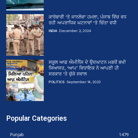
ਕਾਰੋਬਾਰੀ ‘ਤੇ ਜਾਨਲੇਵਾ ਹਮਲਾ, ਪੰਜਾਬ ਵਿੱਚ ਵਧ
ਰਹੀ ਅਪਰਾਧਿਕ ਘਟਨਾਵਾਂ ‘ਤੇ ਚਿੰਤਾ ਵਧੀ
INDIA
December 2, 2024
ਸਕੂਲ ਆਫ਼ ਐਮੀਨੈਂਸ ਦੇ ਉਦਘਾਟਨ ਮਗਰੋਂ ਭਖੀ
ਸਿਆਸਤ, ‘ਆਪ’ ਵਿਧਾਇਕ ਨੇ ਆਪਣੀ ਹੀ
ਸਰਕਾਰ ‘ਤੇ ਚੁੱਕੇ ਸਵਾਲ
POLITICS
September 14, 2023
Popular Categories
Punjab
1479