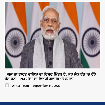
“ਅੱਜ ਦਾ ਭਾਰਤ ਦੁਨੀਆ ਦਾ ਵਿਸ਼ਵ ਮਿੱਤਰ ਹੈ, ਕੁਝ ਲੋਕ ਵੰਡ ‘ਚ ਰੁੱਝੇ
ਹੋਏ ਹਨ”: PM ਮੋਦੀ ਦਾ ਵਿਰੋਧੀ ਗਠਜੋੜ ‘ਤੇ ਹਮਲਾ
Writer Team
-
September 14, 2023