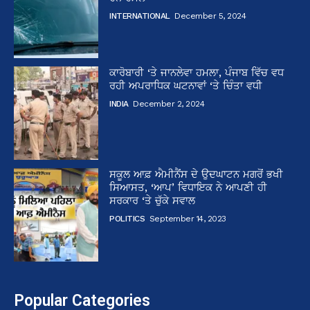
INTERNATIONAL
December 5, 2024
ਕਾਰੋਬਾਰੀ ‘ਤੇ ਜਾਨਲੇਵਾ ਹਮਲਾ, ਪੰਜਾਬ ਵਿੱਚ ਵਧ
ਰਹੀ ਅਪਰਾਧਿਕ ਘਟਨਾਵਾਂ ‘ਤੇ ਚਿੰਤਾ ਵਧੀ
INDIA
December 2, 2024
ਸਕੂਲ ਆਫ਼ ਐਮੀਨੈਂਸ ਦੇ ਉਦਘਾਟਨ ਮਗਰੋਂ ਭਖੀ
ਸਿਆਸਤ, ‘ਆਪ’ ਵਿਧਾਇਕ ਨੇ ਆਪਣੀ ਹੀ
ਸਰਕਾਰ ‘ਤੇ ਚੁੱਕੇ ਸਵਾਲ
POLITICS
September 14, 2023
Popular Categories