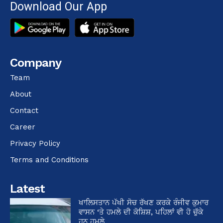
Download Our App
Company
Team
About
Contact
Career
Privacy Policy
Terms and Conditions
Latest
ਖਾਲਿਸਤਾਨ ਪੱਖੀ ਸੋਚ ਰੱਖਣ ਕਰਕੇ ਰੰਜੀਵ ਕੁਮਾਰ
ਵਾਸਨ ‘ਤੇ ਹਮਲੇ ਦੀ ਕੋਸ਼ਿਸ਼, ਪਹਿਲਾਂ ਵੀ ਹੋ ਚੁੱਕੇ
ਹਨ ਹਮਲੇ