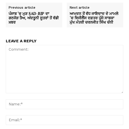
Previous article
Next article
ਪੰਜਾਬ ‘ਚ ਮੁੜ SAD-BJP ਦਾ
ਆਮਦਨ ਤੋਂ ਵੱਧ ਜਾਇਦਾਦ ਦੇ ਮਾਮਲੇ
ਗਠਜੋੜ ਤੈਅ, ਅੰਦਰੂਨੀ ਸੂਤਰਾਂ ਤੋਂ ਵੱਡੀ
‘ਚ ਵਿਜੀਲੈਂਸ ਦਫ਼ਤਰ ਪੁੱਜੇ ਸਾਬਕਾ
ਖ਼ਬਰ
ਮੁੱਖ ਮੰਤਰੀ ਚਰਨਜੀਤ ਸਿੰਘ ਚੰਨੀ
LEAVE A REPLY
Comment:
Na
Ema