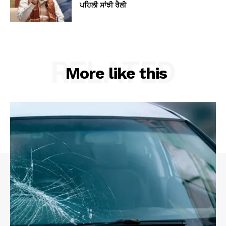
ਪਹਿਲੀ ਸਾਂਝੀ ਰੈਲੀ
RELATED
More like this