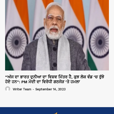
“ਅੱਜ ਦਾ ਭਾਰਤ ਦੁਨੀਆ ਦਾ ਵਿਸ਼ਵ ਮਿੱਤਰ ਹੈ, ਕੁਝ ਲੋਕ ਵੰਡ ‘ਚ ਰੁੱਝੇ
ਹੋਏ ਹਨ”: PM ਮੋਦੀ ਦਾ ਵਿਰੋਧੀ ਗਠਜੋੜ ‘ਤੇ ਹਮਲਾ
Writer Team
-
September 14, 2023