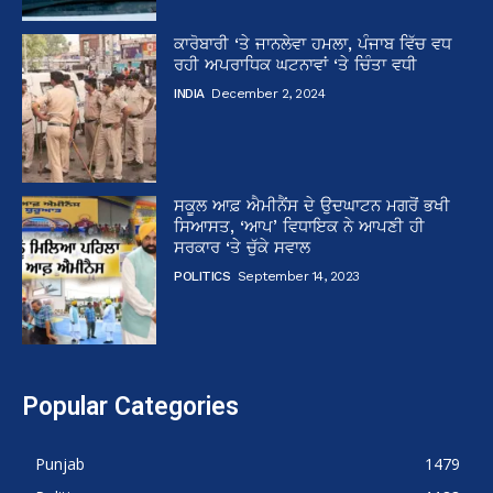
ਕਾਰੋਬਾਰੀ ‘ਤੇ ਜਾਨਲੇਵਾ ਹਮਲਾ, ਪੰਜਾਬ ਵਿੱਚ ਵਧ
ਰਹੀ ਅਪਰਾਧਿਕ ਘਟਨਾਵਾਂ ‘ਤੇ ਚਿੰਤਾ ਵਧੀ
INDIA
December 2, 2024
ਸਕੂਲ ਆਫ਼ ਐਮੀਨੈਂਸ ਦੇ ਉਦਘਾਟਨ ਮਗਰੋਂ ਭਖੀ
ਸਿਆਸਤ, ‘ਆਪ’ ਵਿਧਾਇਕ ਨੇ ਆਪਣੀ ਹੀ
ਸਰਕਾਰ ‘ਤੇ ਚੁੱਕੇ ਸਵਾਲ
POLITICS
September 14, 2023
Popular Categories
Punjab
1479