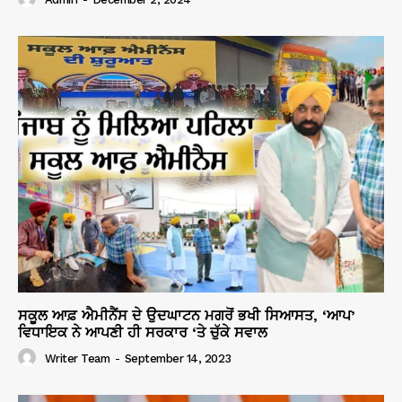
ਸਕੂਲ ਆਫ਼ ਐਮੀਨੈਂਸ ਦੇ ਉਦਘਾਟਨ ਮਗਰੋਂ ਭਖੀ ਸਿਆਸਤ, ‘ਆਪ’
ਵਿਧਾਇਕ ਨੇ ਆਪਣੀ ਹੀ ਸਰਕਾਰ ‘ਤੇ ਚੁੱਕੇ ਸਵਾਲ
Writer Team
-
September 14, 2023