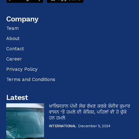
Company
Team
About
Contact
Career
Privacy Policy
Terms and Conditions
Latest
ਖਾਲਿਸਤਾਨ ਪੱਖੀ ਸੋਚ ਰੱਖਣ ਕਰਕੇ ਰੰਜੀਵ ਕੁਮਾਰ
ਵਾਸਨ ‘ਤੇ ਹਮਲੇ ਦੀ ਕੋਸ਼ਿਸ਼, ਪਹਿਲਾਂ ਵੀ ਹੋ ਚੁੱਕੇ
ਹਨ ਹਮਲੇ
INTERNATIONAL
December 5, 2024