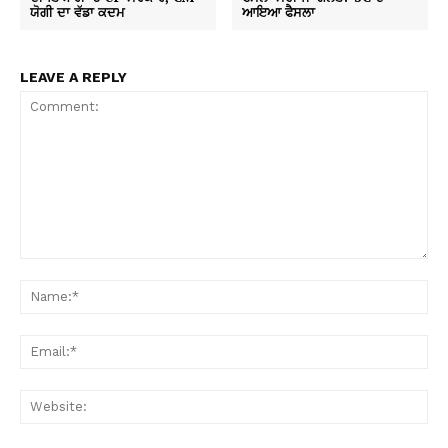
ਯੋਗੀ ਦਾ ਵੱਡਾ ਕਦਮ
ਆਇਆ ਫੈਸਲਾ
LEAVE A REPLY
Comment:
Na
Ema
Web