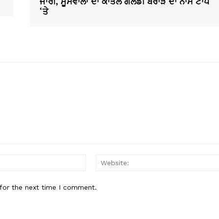
ਜਾਰੀ, ਮੂਸੇਵਾਲਾ ਦਾ ਕਾਤਲ ਗੋਲਡੀ ਬਰਾੜ ਦਾ ਨਾਮ ਟਾਪ
‘ਤੇ
Email:*
for the next time I comment.