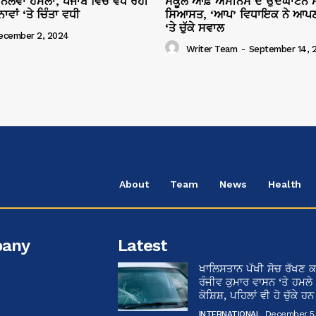
ਜਾਨਲੇਵਾ ਹਮਲਾ, ਪੰਜਾਬ ਵਿੱਚ ਵਧ ਰਹੀ
ਸਕੂਲ ਆਫ਼ ਐਮੀਨੈਂਸ ਦੇ ਉਦਘਾਟਨ ਮ
ਾਂ ‘ਤੇ ਚਿੰਤਾ ਵਧੀ
ਸਿਆਸਤ, ‘ਆਪ’ ਵਿਧਾਇਕ ਨੇ ਆਪਣ
‘ਤੇ ਚੁੱਕੇ ਸਵਾਲ
ecember 2, 2024
Writer Team
-
September 14, 
About
Team
News
Health
any
Latest
ਖਾਲਿਸਤਾਨ ਪੱਖੀ ਸੋਚ ਰੱਖਣ ਕ
ਰੰਜੀਵ ਕੁਮਾਰ ਵਾਸਨ ‘ਤੇ ਹਮਲੇ
ਕੋਸ਼ਿਸ਼, ਪਹਿਲਾਂ ਵੀ ਹੋ ਚੁੱਕੇ ਹ
INTERNATIONAL
December 5,