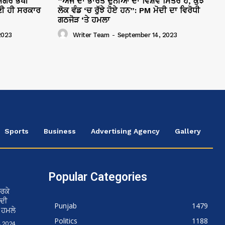
ਗਰੋਂ ਭਖੀ
“ਅੱਜ ਦਾ ਭਾਰਤ ਦੁਨੀਆ ਦਾ ਵਿਸ਼ਵ ਮਿੱਤਰ ਹੈ, ਕੁਝ
ੀ ਹੀ ਸਰਕਾਰ
ਲੋਕ ਵੰਡ ‘ਚ ਰੁੱਝੇ ਹੋਏ ਹਨ”: PM ਮੋਦੀ ਦਾ ਵਿਰੋਧੀ
ਗਠਜੋੜ ‘ਤੇ ਹਮਲਾ
2023
Writer Team
-
September 14, 2023
Sports
Business
Advertising Agency
Gallery
Popular Categories
ਰਕੇ
 ਦੀ
Punjab
1479
ਨ ਹਮਲੇ
Politics
1188
 2024