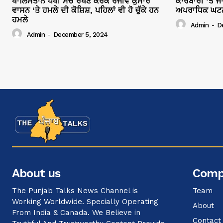
ਖਾਲਿਸਤਾਨ ਪੱਖੀ ਸੋਚ ਰੱਖਣ ਕਰਕੇ ਰੰਜੀਵ ਕੁਮਾਰ
ਕਾਰੋਬਾਰੀ ‘ਤੇ 
ਵਾਸਨ ‘ਤੇ ਹਮਲੇ ਦੀ ਕੋਸ਼ਿਸ਼, ਪਹਿਲਾਂ ਵੀ ਹੋ ਚੁੱਕੇ ਹਨ
ਅਪਰਾਧਿਕ ਘਟਨਾਵ
ਹਮਲੇ
Admin
-
D
Admin
-
December 5, 2024
About us
Comp
The Punjab Talks News Channel is
Team
Working Worldwide. Specially Operating
About
From India & Canada. We Believe in
Contact