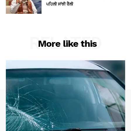
ਪਹਿਲੀ ਸਾਂਝੀ ਰੈਲੀ
RELATED
More like this