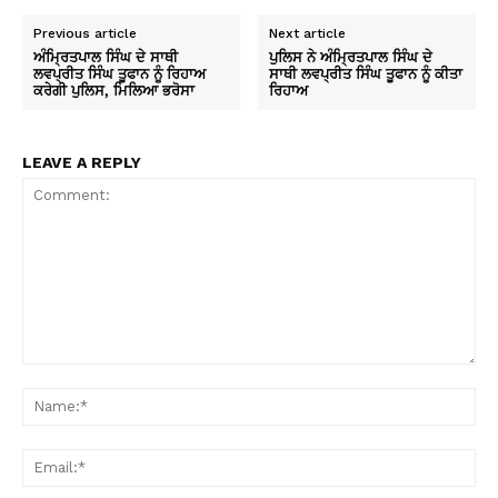
Previous article
Next article
ਅੰਮ੍ਰਿਤਪਾਲ ਸਿੰਘ ਦੇ ਸਾਥੀ
ਪੁਲਿਸ ਨੇ ਅੰਮ੍ਰਿਤਪਾਲ ਸਿੰਘ ਦੇ
ਲਵਪ੍ਰੀਤ ਸਿੰਘ ਤੂਫਾਨ ਨੂੰ ਰਿਹਾਅ
ਸਾਥੀ ਲਵਪ੍ਰੀਤ ਸਿੰਘ ਤੂਫਾਨ ਨੂੰ ਕੀਤਾ
ਕਰੇਗੀ ਪੁਲਿਸ, ਮਿਲਿਆ ਭਰੋਸਾ
ਰਿਹਾਅ
LEAVE A REPLY
Comment:
Na
Ema