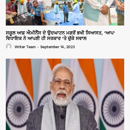
ਸਕੂਲ ਆਫ਼ ਐਮੀਨੈਂਸ ਦੇ ਉਦਘਾਟਨ ਮਗਰੋਂ ਭਖੀ ਸਿਆਸਤ, ‘ਆਪ’
ਵਿਧਾਇਕ ਨੇ ਆਪਣੀ ਹੀ ਸਰਕਾਰ ‘ਤੇ ਚੁੱਕੇ ਸਵਾਲ
Writer Team
-
September 14, 2023