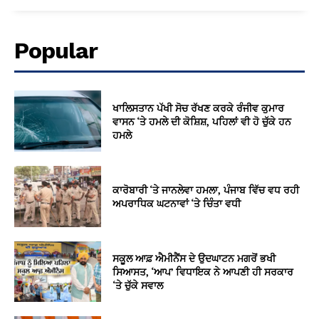
Popular
ਖਾਲਿਸਤਾਨ ਪੱਖੀ ਸੋਚ ਰੱਖਣ ਕਰਕੇ ਰੰਜੀਵ ਕੁਮਾਰ
ਵਾਸਨ ‘ਤੇ ਹਮਲੇ ਦੀ ਕੋਸ਼ਿਸ਼, ਪਹਿਲਾਂ ਵੀ ਹੋ ਚੁੱਕੇ ਹਨ
ਹਮਲੇ
ਕਾਰੋਬਾਰੀ ‘ਤੇ ਜਾਨਲੇਵਾ ਹਮਲਾ, ਪੰਜਾਬ ਵਿੱਚ ਵਧ ਰਹੀ
ਅਪਰਾਧਿਕ ਘਟਨਾਵਾਂ ‘ਤੇ ਚਿੰਤਾ ਵਧੀ
ਸਕੂਲ ਆਫ਼ ਐਮੀਨੈਂਸ ਦੇ ਉਦਘਾਟਨ ਮਗਰੋਂ ਭਖੀ
ਸਿਆਸਤ, ‘ਆਪ’ ਵਿਧਾਇਕ ਨੇ ਆਪਣੀ ਹੀ ਸਰਕਾਰ
‘ਤੇ ਚੁੱਕੇ ਸਵਾਲ