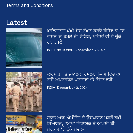
Terms and Conditions
Latest
ਖਾਲਿਸਤਾਨ ਪੱਖੀ ਸੋਚ ਰੱਖਣ ਕਰਕੇ ਰੰਜੀਵ ਕੁਮਾਰ
ਵਾਸਨ ‘ਤੇ ਹਮਲੇ ਦੀ ਕੋਸ਼ਿਸ਼, ਪਹਿਲਾਂ ਵੀ ਹੋ ਚੁੱਕੇ
ਹਨ ਹਮਲੇ
INTERNATIONAL
December 5, 2024
ਕਾਰੋਬਾਰੀ ‘ਤੇ ਜਾਨਲੇਵਾ ਹਮਲਾ, ਪੰਜਾਬ ਵਿੱਚ ਵਧ
ਰਹੀ ਅਪਰਾਧਿਕ ਘਟਨਾਵਾਂ ‘ਤੇ ਚਿੰਤਾ ਵਧੀ
INDIA
December 2, 2024
ਸਕੂਲ ਆਫ਼ ਐਮੀਨੈਂਸ ਦੇ ਉਦਘਾਟਨ ਮਗਰੋਂ ਭਖੀ
ਸਿਆਸਤ, ‘ਆਪ’ ਵਿਧਾਇਕ ਨੇ ਆਪਣੀ ਹੀ
ਸਰਕਾਰ ‘ਤੇ ਚੁੱਕੇ ਸਵਾਲ