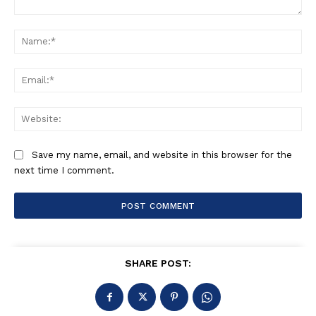
Comment:
Na
Ema
Web
Save my name, email, and website in this browser for the
next time I comment.
SHARE POST: