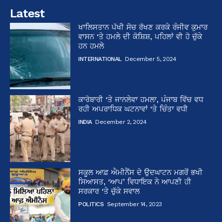
Latest
ਖਾਲਿਸਤਾਨ ਪੱਖੀ ਸੋਚ ਰੱਖਣ ਕਰਕੇ ਰੰਜੀਵ ਕੁਮਾਰ
ਵਾਸਨ ‘ਤੇ ਹਮਲੇ ਦੀ ਕੋਸ਼ਿਸ਼, ਪਹਿਲਾਂ ਵੀ ਹੋ ਚੁੱਕੇ
ਹਨ ਹਮਲੇ
INTERNATIONAL
December 5, 2024
ਕਾਰੋਬਾਰੀ ‘ਤੇ ਜਾਨਲੇਵਾ ਹਮਲਾ, ਪੰਜਾਬ ਵਿੱਚ ਵਧ
ਰਹੀ ਅਪਰਾਧਿਕ ਘਟਨਾਵਾਂ ‘ਤੇ ਚਿੰਤਾ ਵਧੀ
INDIA
December 2, 2024
ਸਕੂਲ ਆਫ਼ ਐਮੀਨੈਂਸ ਦੇ ਉਦਘਾਟਨ ਮਗਰੋਂ ਭਖੀ
ਸਿਆਸਤ, ‘ਆਪ’ ਵਿਧਾਇਕ ਨੇ ਆਪਣੀ ਹੀ
ਸਰਕਾਰ ‘ਤੇ ਚੁੱਕੇ ਸਵਾਲ
POLITICS
September 14, 2023