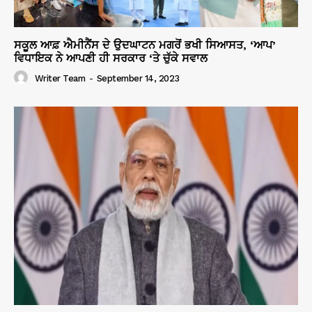
ਸਕੂਲ ਆਫ਼ ਐਮੀਨੈਂਸ ਦੇ ਉਦਘਾਟਨ ਮਗਰੋਂ ਭਖੀ ਸਿਆਸਤ, ‘ਆਪ’
ਵਿਧਾਇਕ ਨੇ ਆਪਣੀ ਹੀ ਸਰਕਾਰ ‘ਤੇ ਚੁੱਕੇ ਸਵਾਲ
Writer Team
-
September 14, 2023