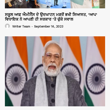
ਸਕੂਲ ਆਫ਼ ਐਮੀਨੈਂਸ ਦੇ ਉਦਘਾਟਨ ਮਗਰੋਂ ਭਖੀ ਸਿਆਸਤ, ‘ਆਪ’
ਵਿਧਾਇਕ ਨੇ ਆਪਣੀ ਹੀ ਸਰਕਾਰ ‘ਤੇ ਚੁੱਕੇ ਸਵਾਲ
Writer Team
-
September 14, 2023