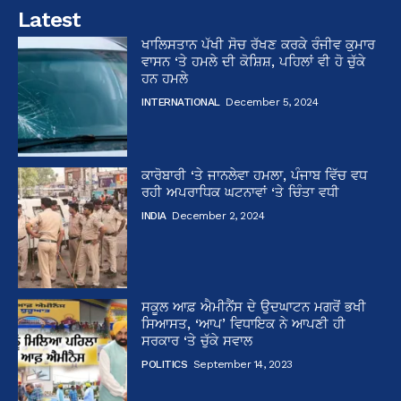
Latest
ਖਾਲਿਸਤਾਨ ਪੱਖੀ ਸੋਚ ਰੱਖਣ ਕਰਕੇ ਰੰਜੀਵ ਕੁਮਾਰ
ਵਾਸਨ ‘ਤੇ ਹਮਲੇ ਦੀ ਕੋਸ਼ਿਸ਼, ਪਹਿਲਾਂ ਵੀ ਹੋ ਚੁੱਕੇ
ਹਨ ਹਮਲੇ
INTERNATIONAL
December 5, 2024
ਕਾਰੋਬਾਰੀ ‘ਤੇ ਜਾਨਲੇਵਾ ਹਮਲਾ, ਪੰਜਾਬ ਵਿੱਚ ਵਧ
ਰਹੀ ਅਪਰਾਧਿਕ ਘਟਨਾਵਾਂ ‘ਤੇ ਚਿੰਤਾ ਵਧੀ
INDIA
December 2, 2024
ਸਕੂਲ ਆਫ਼ ਐਮੀਨੈਂਸ ਦੇ ਉਦਘਾਟਨ ਮਗਰੋਂ ਭਖੀ
ਸਿਆਸਤ, ‘ਆਪ’ ਵਿਧਾਇਕ ਨੇ ਆਪਣੀ ਹੀ
ਸਰਕਾਰ ‘ਤੇ ਚੁੱਕੇ ਸਵਾਲ
POLITICS
September 14, 2023