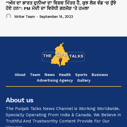
“ਅੱਜ ਦਾ ਭਾਰਤ ਦੁਨੀਆ ਦਾ ਵਿਸ਼ਵ ਮਿੱਤਰ ਹੈ, ਕੁਝ ਲੋਕ ਵੰਡ ‘ਚ ਰੁੱਝੇ
ਹੋਏ ਹਨ”: PM ਮੋਦੀ ਦਾ ਵਿਰੋਧੀ ਗਠਜੋੜ ‘ਤੇ ਹਮਲਾ
Writer Team
-
September 14, 2023
About
Team
News
Health
Sports
Business
Advertising Agency
Gallery
About us
The Punjab Talks News Channel is Working Worldwide.
Specially Operating From India & Canada. We Believe in
Truthful And Trustworthy Content Provide For Our