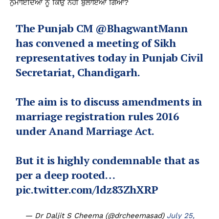
ਨੁਮਾਇੰਦਿਆਂ ਨੂੰ ਕਿਉਂ ਨਹੀਂ ਬੁਲਾਇਆ ਗਿਆ?
The Punjab CM
@BhagwantMann
has convened a meeting of Sikh
representatives today in Punjab Civil
Secretariat, Chandigarh.
The aim is to discuss amendments in
marriage registration rules 2016
under Anand Marriage Act.
But it is highly condemnable that as
per a deep rooted…
pic.twitter.com/ldz83ZhXRP
— Dr Daljit S Cheema (@drcheemasad)
July 25,