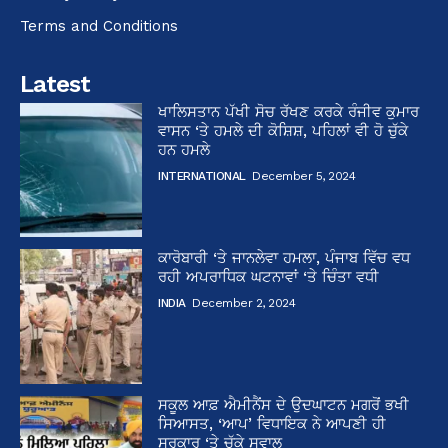
Terms and Conditions
Latest
ਖਾਲਿਸਤਾਨ ਪੱਖੀ ਸੋਚ ਰੱਖਣ ਕਰਕੇ ਰੰਜੀਵ ਕੁਮਾਰ
ਵਾਸਨ ‘ਤੇ ਹਮਲੇ ਦੀ ਕੋਸ਼ਿਸ਼, ਪਹਿਲਾਂ ਵੀ ਹੋ ਚੁੱਕੇ
ਹਨ ਹਮਲੇ
INTERNATIONAL
December 5, 2024
ਕਾਰੋਬਾਰੀ ‘ਤੇ ਜਾਨਲੇਵਾ ਹਮਲਾ, ਪੰਜਾਬ ਵਿੱਚ ਵਧ
ਰਹੀ ਅਪਰਾਧਿਕ ਘਟਨਾਵਾਂ ‘ਤੇ ਚਿੰਤਾ ਵਧੀ
INDIA
December 2, 2024
ਸਕੂਲ ਆਫ਼ ਐਮੀਨੈਂਸ ਦੇ ਉਦਘਾਟਨ ਮਗਰੋਂ ਭਖੀ
ਸਿਆਸਤ, ‘ਆਪ’ ਵਿਧਾਇਕ ਨੇ ਆਪਣੀ ਹੀ
ਸਰਕਾਰ ‘ਤੇ ਚੁੱਕੇ ਸਵਾਲ