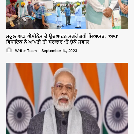
ਸਕੂਲ ਆਫ਼ ਐਮੀਨੈਂਸ ਦੇ ਉਦਘਾਟਨ ਮਗਰੋਂ ਭਖੀ ਸਿਆਸਤ, ‘ਆਪ’
ਵਿਧਾਇਕ ਨੇ ਆਪਣੀ ਹੀ ਸਰਕਾਰ ‘ਤੇ ਚੁੱਕੇ ਸਵਾਲ
Writer Team
-
September 14, 2023