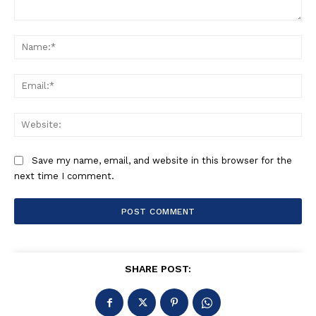
Comment:
Na
Ema
Web
Save my name, email, and website in this browser for the
next time I comment.
SHARE POST: