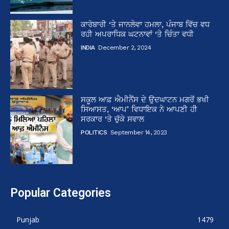
ਕਾਰੋਬਾਰੀ ‘ਤੇ ਜਾਨਲੇਵਾ ਹਮਲਾ, ਪੰਜਾਬ ਵਿੱਚ ਵਧ
ਰਹੀ ਅਪਰਾਧਿਕ ਘਟਨਾਵਾਂ ‘ਤੇ ਚਿੰਤਾ ਵਧੀ
INDIA
December 2, 2024
ਸਕੂਲ ਆਫ਼ ਐਮੀਨੈਂਸ ਦੇ ਉਦਘਾਟਨ ਮਗਰੋਂ ਭਖੀ
ਸਿਆਸਤ, ‘ਆਪ’ ਵਿਧਾਇਕ ਨੇ ਆਪਣੀ ਹੀ
ਸਰਕਾਰ ‘ਤੇ ਚੁੱਕੇ ਸਵਾਲ
POLITICS
September 14, 2023
Popular Categories
Punjab
1479