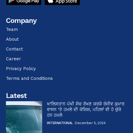
Company
Team
About
Contact
Career
Privacy Policy
Terms and Conditions
Latest
ਖਾਲਿਸਤਾਨ ਪੱਖੀ ਸੋਚ ਰੱਖਣ ਕਰਕੇ ਰੰਜੀਵ ਕੁਮਾਰ
ਵਾਸਨ ‘ਤੇ ਹਮਲੇ ਦੀ ਕੋਸ਼ਿਸ਼, ਪਹਿਲਾਂ ਵੀ ਹੋ ਚੁੱਕੇ
ਹਨ ਹਮਲੇ
INTERNATIONAL
December 5, 2024