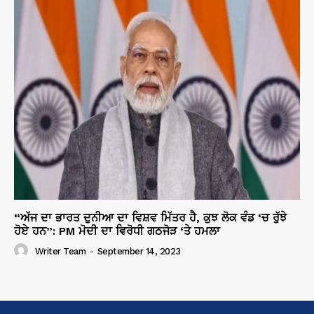
“ਅੱਜ ਦਾ ਭਾਰਤ ਦੁਨੀਆ ਦਾ ਵਿਸ਼ਵ ਮਿੱਤਰ ਹੈ, ਕੁਝ ਲੋਕ ਵੰਡ ‘ਚ ਰੁੱਝੇ
ਹੋਏ ਹਨ”: PM ਮੋਦੀ ਦਾ ਵਿਰੋਧੀ ਗਠਜੋੜ ‘ਤੇ ਹਮਲਾ
Writer Team
-
September 14, 2023