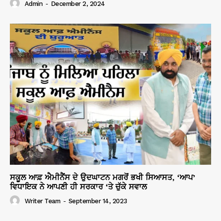
Admin
-
December 2, 2024
ਸਕੂਲ ਆਫ਼ ਐਮੀਨੈਂਸ ਦੇ ਉਦਘਾਟਨ ਮਗਰੋਂ ਭਖੀ ਸਿਆਸਤ, ‘ਆਪ’
ਵਿਧਾਇਕ ਨੇ ਆਪਣੀ ਹੀ ਸਰਕਾਰ ‘ਤੇ ਚੁੱਕੇ ਸਵਾਲ
Writer Team
-
September 14, 2023