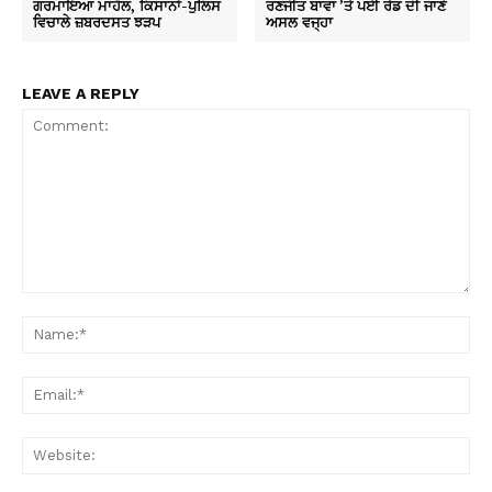
ਗਰਮਾਇਆ ਮਾਹੌਲ, ਕਿਸਾਨਾਂ-ਪੁਲਿਸ
ਰਣਜੀਤ ਬਾਵਾ ’ਤੇ ਪਈ ਰੇਡ ਦੀ ਜਾਣੋ
ਵਿਚਾਲੇ ਜ਼ਬਰਦਸਤ ਝੜਪ
ਅਸਲ ਵਜ੍ਹਾ
LEAVE A REPLY
Comment:
Na
Ema
Web