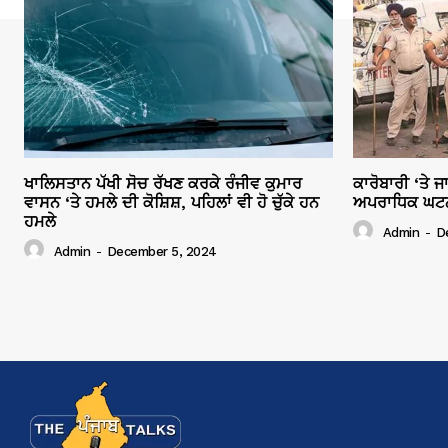
ਖਾਲਿਸਤਾਨ ਪੱਖੀ ਸੋਚ ਰੱਖਣ ਕਰਕੇ ਰੰਜੀਵ ਕੁਮਾਰ
ਕਾਰੋਬਾਰੀ ‘ਤੇ 
ਵਾਸਨ ‘ਤੇ ਹਮਲੇ ਦੀ ਕੋਸ਼ਿਸ਼, ਪਹਿਲਾਂ ਵੀ ਹੋ ਚੁੱਕੇ ਹਨ
ਅਪਰਾਧਿਕ ਘਟਨਾਵ
ਹਮਲੇ
Admin
-
D
Admin
-
December 5, 2024