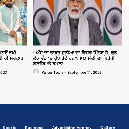
ਗਰੋਂ ਭਖੀ
“ਅੱਜ ਦਾ ਭਾਰਤ ਦੁਨੀਆ ਦਾ ਵਿਸ਼ਵ ਮਿੱਤਰ ਹੈ, ਕੁਝ
ੀ ਹੀ ਸਰਕਾਰ
ਲੋਕ ਵੰਡ ‘ਚ ਰੁੱਝੇ ਹੋਏ ਹਨ”: PM ਮੋਦੀ ਦਾ ਵਿਰੋਧੀ
ਗਠਜੋੜ ‘ਤੇ ਹਮਲਾ
2023
Writer Team
-
September 14, 2023
Sports
Business
Advertising Agency
Gallery