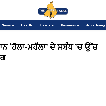
News
Health
Sports
Business
Advertising
ਾਨ ‘ਹੋਲਾ-ਮਹੱਲਾ’ ਦੇ ਸਬੰਧ ’ਚ ਉੱਚ
ੰਗ