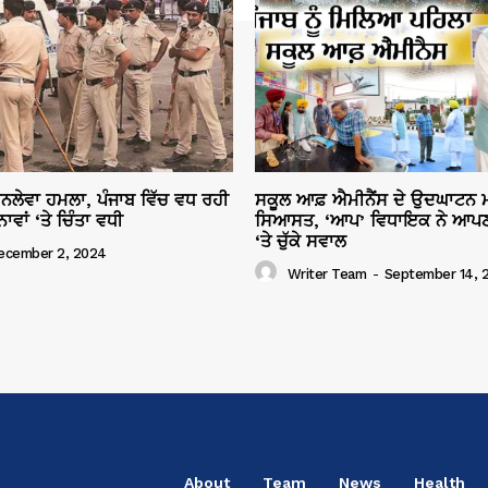
ਜਾਨਲੇਵਾ ਹਮਲਾ, ਪੰਜਾਬ ਵਿੱਚ ਵਧ ਰਹੀ
ਸਕੂਲ ਆਫ਼ ਐਮੀਨੈਂਸ ਦੇ ਉਦਘਾਟਨ ਮ
ਾਂ ‘ਤੇ ਚਿੰਤਾ ਵਧੀ
ਸਿਆਸਤ, ‘ਆਪ’ ਵਿਧਾਇਕ ਨੇ ਆਪਣ
‘ਤੇ ਚੁੱਕੇ ਸਵਾਲ
ecember 2, 2024
Writer Team
-
September 14, 
About
Team
News
Health