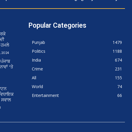
Popular Categories
ਰਕੇ
 ਦੀ
Punjab
1479
ਨ ਹਮਲੇ
Politics
1188
 2024
India
674
 ਪੰਜਾਬ
ਵਾਂ ‘ਤੇ
Crime
231
All
155
World
74
ਘਾਟਨ
 ਵਿਧਾਇਕ
Entertainment
66
ੇ ਸਵਾਲ
3