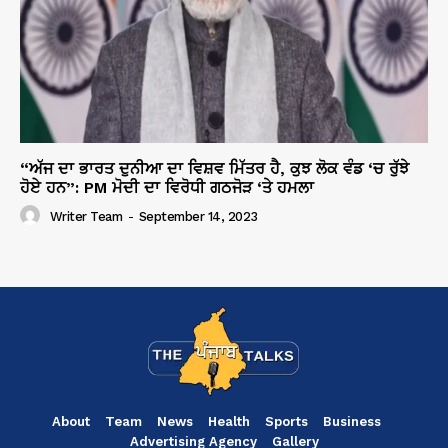
“ਅੱਜ ਦਾ ਭਾਰਤ ਦੁਨੀਆ ਦਾ ਵਿਸ਼ਵ ਮਿੱਤਰ ਹੈ, ਕੁਝ ਲੋਕ ਵੰਡ ‘ਚ ਰੁੱਝੇ
ਹੋਏ ਹਨ”: PM ਮੋਦੀ ਦਾ ਵਿਰੋਧੀ ਗਠਜੋੜ ‘ਤੇ ਹਮਲਾ
Writer Team
-
September 14, 2023
About
Team
News
Health
Sports
Business
Advertising Agency
Gallery