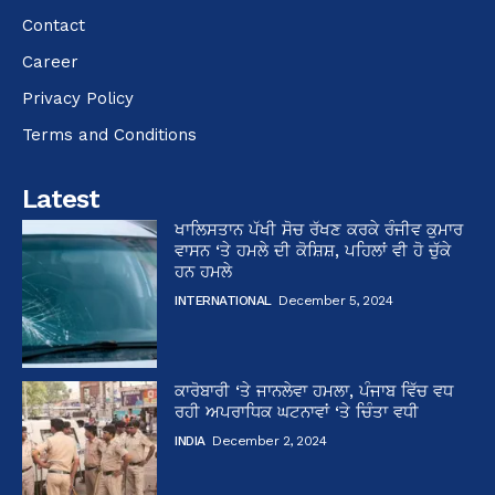
Contact
Career
Privacy Policy
Terms and Conditions
Latest
ਖਾਲਿਸਤਾਨ ਪੱਖੀ ਸੋਚ ਰੱਖਣ ਕਰਕੇ ਰੰਜੀਵ ਕੁਮਾਰ
ਵਾਸਨ ‘ਤੇ ਹਮਲੇ ਦੀ ਕੋਸ਼ਿਸ਼, ਪਹਿਲਾਂ ਵੀ ਹੋ ਚੁੱਕੇ
ਹਨ ਹਮਲੇ
INTERNATIONAL
December 5, 2024
ਕਾਰੋਬਾਰੀ ‘ਤੇ ਜਾਨਲੇਵਾ ਹਮਲਾ, ਪੰਜਾਬ ਵਿੱਚ ਵਧ
ਰਹੀ ਅਪਰਾਧਿਕ ਘਟਨਾਵਾਂ ‘ਤੇ ਚਿੰਤਾ ਵਧੀ
INDIA
December 2, 2024