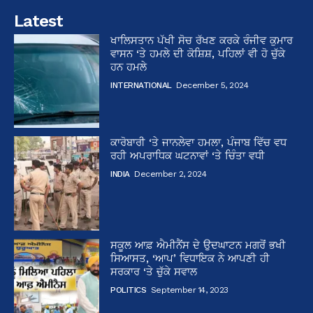
Latest
ਖਾਲਿਸਤਾਨ ਪੱਖੀ ਸੋਚ ਰੱਖਣ ਕਰਕੇ ਰੰਜੀਵ ਕੁਮਾਰ
ਵਾਸਨ ‘ਤੇ ਹਮਲੇ ਦੀ ਕੋਸ਼ਿਸ਼, ਪਹਿਲਾਂ ਵੀ ਹੋ ਚੁੱਕੇ
ਹਨ ਹਮਲੇ
INTERNATIONAL
December 5, 2024
ਕਾਰੋਬਾਰੀ ‘ਤੇ ਜਾਨਲੇਵਾ ਹਮਲਾ, ਪੰਜਾਬ ਵਿੱਚ ਵਧ
ਰਹੀ ਅਪਰਾਧਿਕ ਘਟਨਾਵਾਂ ‘ਤੇ ਚਿੰਤਾ ਵਧੀ
INDIA
December 2, 2024
ਸਕੂਲ ਆਫ਼ ਐਮੀਨੈਂਸ ਦੇ ਉਦਘਾਟਨ ਮਗਰੋਂ ਭਖੀ
ਸਿਆਸਤ, ‘ਆਪ’ ਵਿਧਾਇਕ ਨੇ ਆਪਣੀ ਹੀ
ਸਰਕਾਰ ‘ਤੇ ਚੁੱਕੇ ਸਵਾਲ
POLITICS
September 14, 2023