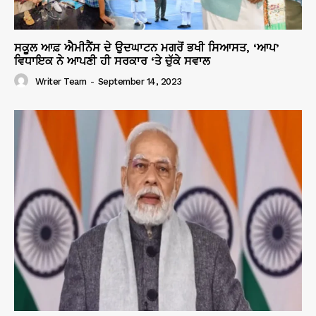
ਸਕੂਲ ਆਫ਼ ਐਮੀਨੈਂਸ ਦੇ ਉਦਘਾਟਨ ਮਗਰੋਂ ਭਖੀ ਸਿਆਸਤ, ‘ਆਪ’
ਵਿਧਾਇਕ ਨੇ ਆਪਣੀ ਹੀ ਸਰਕਾਰ ‘ਤੇ ਚੁੱਕੇ ਸਵਾਲ
Writer Team
-
September 14, 2023