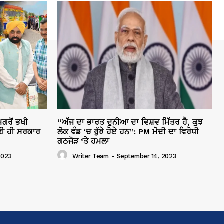
ਗਰੋਂ ਭਖੀ
“ਅੱਜ ਦਾ ਭਾਰਤ ਦੁਨੀਆ ਦਾ ਵਿਸ਼ਵ ਮਿੱਤਰ ਹੈ, ਕੁਝ
ੀ ਹੀ ਸਰਕਾਰ
ਲੋਕ ਵੰਡ ‘ਚ ਰੁੱਝੇ ਹੋਏ ਹਨ”: PM ਮੋਦੀ ਦਾ ਵਿਰੋਧੀ
ਗਠਜੋੜ ‘ਤੇ ਹਮਲਾ
2023
Writer Team
-
September 14, 2023