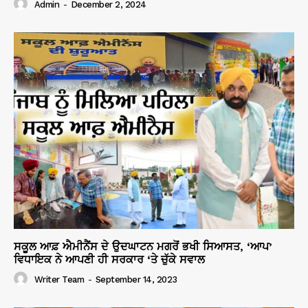
Admin
-
December 2, 2024
ਸਕੂਲ ਆਫ਼ ਐਮੀਨੈਂਸ ਦੇ ਉਦਘਾਟਨ ਮਗਰੋਂ ਭਖੀ ਸਿਆਸਤ, ‘ਆਪ’
ਵਿਧਾਇਕ ਨੇ ਆਪਣੀ ਹੀ ਸਰਕਾਰ ‘ਤੇ ਚੁੱਕੇ ਸਵਾਲ
Writer Team
-
September 14, 2023