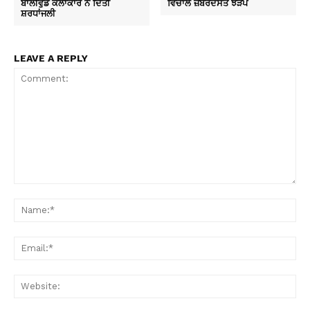
ਬਾਲੀਵੁੱਡ ਕਲਾਕਾਰ ਨੇ ਦਿੱਤੀ
ਵਿਚਾਲੇ ਜ਼ਬਰਦਸਤ ਝੜਪ
ਸ਼ਰਧਾਂਜਲੀ
LEAVE A REPLY
Comment:
Na
Ema
Web