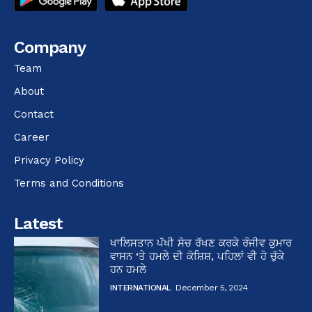
Company
Team
About
Contact
Career
Privacy Policy
Terms and Conditions
Latest
ਖਾਲਿਸਤਾਨ ਪੱਖੀ ਸੋਚ ਰੱਖਣ ਕਰਕੇ ਰੰਜੀਵ ਕੁਮਾਰ
ਵਾਸਨ ‘ਤੇ ਹਮਲੇ ਦੀ ਕੋਸ਼ਿਸ਼, ਪਹਿਲਾਂ ਵੀ ਹੋ ਚੁੱਕੇ
ਹਨ ਹਮਲੇ
INTERNATIONAL
December 5, 2024