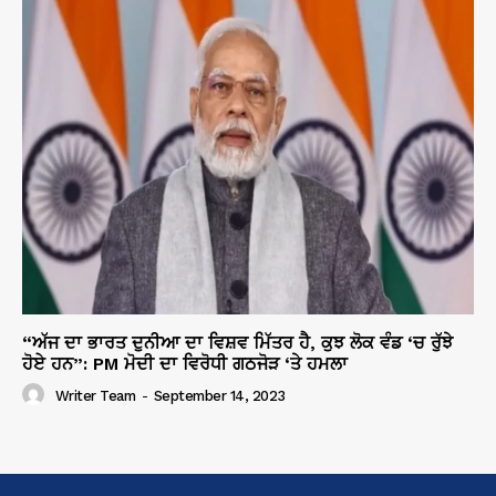
“ਅੱਜ ਦਾ ਭਾਰਤ ਦੁਨੀਆ ਦਾ ਵਿਸ਼ਵ ਮਿੱਤਰ ਹੈ, ਕੁਝ ਲੋਕ ਵੰਡ ‘ਚ ਰੁੱਝੇ
ਹੋਏ ਹਨ”: PM ਮੋਦੀ ਦਾ ਵਿਰੋਧੀ ਗਠਜੋੜ ‘ਤੇ ਹਮਲਾ
Writer Team
-
September 14, 2023