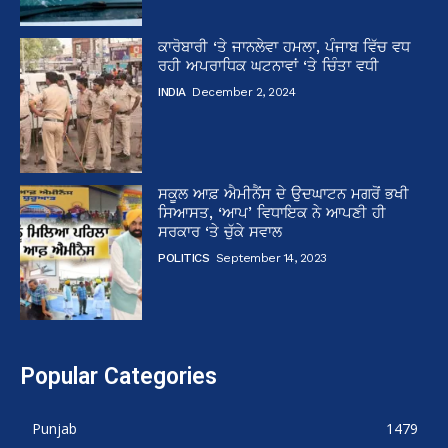
ਕਾਰੋਬਾਰੀ ‘ਤੇ ਜਾਨਲੇਵਾ ਹਮਲਾ, ਪੰਜਾਬ ਵਿੱਚ ਵਧ
ਰਹੀ ਅਪਰਾਧਿਕ ਘਟਨਾਵਾਂ ‘ਤੇ ਚਿੰਤਾ ਵਧੀ
INDIA
December 2, 2024
ਸਕੂਲ ਆਫ਼ ਐਮੀਨੈਂਸ ਦੇ ਉਦਘਾਟਨ ਮਗਰੋਂ ਭਖੀ
ਸਿਆਸਤ, ‘ਆਪ’ ਵਿਧਾਇਕ ਨੇ ਆਪਣੀ ਹੀ
ਸਰਕਾਰ ‘ਤੇ ਚੁੱਕੇ ਸਵਾਲ
POLITICS
September 14, 2023
Popular Categories
Punjab
1479