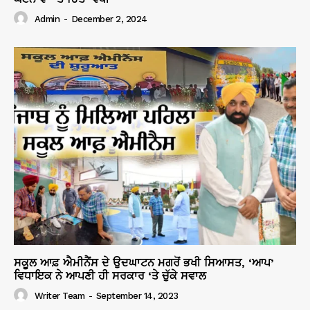
Admin
-
December 2, 2024
ਸਕੂਲ ਆਫ਼ ਐਮੀਨੈਂਸ ਦੇ ਉਦਘਾਟਨ ਮਗਰੋਂ ਭਖੀ ਸਿਆਸਤ, ‘ਆਪ’
ਵਿਧਾਇਕ ਨੇ ਆਪਣੀ ਹੀ ਸਰਕਾਰ ‘ਤੇ ਚੁੱਕੇ ਸਵਾਲ
Writer Team
-
September 14, 2023