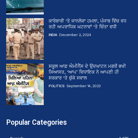
ਕਾਰੋਬਾਰੀ ‘ਤੇ ਜਾਨਲੇਵਾ ਹਮਲਾ, ਪੰਜਾਬ ਵਿੱਚ ਵਧ
ਰਹੀ ਅਪਰਾਧਿਕ ਘਟਨਾਵਾਂ ‘ਤੇ ਚਿੰਤਾ ਵਧੀ
INDIA
December 2, 2024
ਸਕੂਲ ਆਫ਼ ਐਮੀਨੈਂਸ ਦੇ ਉਦਘਾਟਨ ਮਗਰੋਂ ਭਖੀ
ਸਿਆਸਤ, ‘ਆਪ’ ਵਿਧਾਇਕ ਨੇ ਆਪਣੀ ਹੀ
ਸਰਕਾਰ ‘ਤੇ ਚੁੱਕੇ ਸਵਾਲ
POLITICS
September 14, 2023
Popular Categories