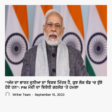
“ਅੱਜ ਦਾ ਭਾਰਤ ਦੁਨੀਆ ਦਾ ਵਿਸ਼ਵ ਮਿੱਤਰ ਹੈ, ਕੁਝ ਲੋਕ ਵੰਡ ‘ਚ ਰੁੱਝੇ
ਹੋਏ ਹਨ”: PM ਮੋਦੀ ਦਾ ਵਿਰੋਧੀ ਗਠਜੋੜ ‘ਤੇ ਹਮਲਾ
Writer Team
-
September 14, 2023