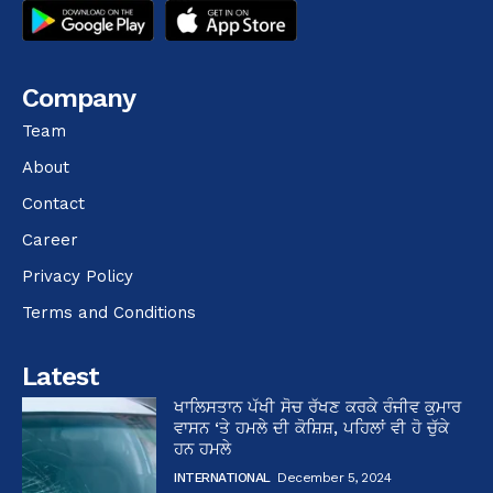
Company
Team
About
Contact
Career
Privacy Policy
Terms and Conditions
Latest
ਖਾਲਿਸਤਾਨ ਪੱਖੀ ਸੋਚ ਰੱਖਣ ਕਰਕੇ ਰੰਜੀਵ ਕੁਮਾਰ
ਵਾਸਨ ‘ਤੇ ਹਮਲੇ ਦੀ ਕੋਸ਼ਿਸ਼, ਪਹਿਲਾਂ ਵੀ ਹੋ ਚੁੱਕੇ
ਹਨ ਹਮਲੇ
INTERNATIONAL
December 5, 2024