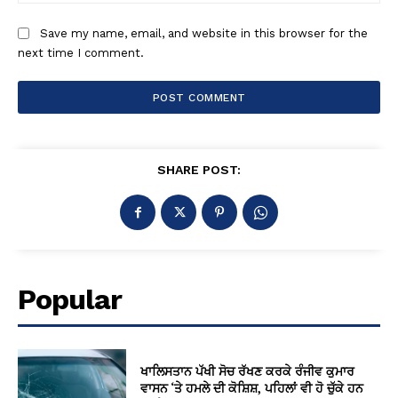
Save my name, email, and website in this browser for the
next time I comment.
SHARE POST:
Popular
ਖਾਲਿਸਤਾਨ ਪੱਖੀ ਸੋਚ ਰੱਖਣ ਕਰਕੇ ਰੰਜੀਵ ਕੁਮਾਰ
ਵਾਸਨ ‘ਤੇ ਹਮਲੇ ਦੀ ਕੋਸ਼ਿਸ਼, ਪਹਿਲਾਂ ਵੀ ਹੋ ਚੁੱਕੇ ਹਨ