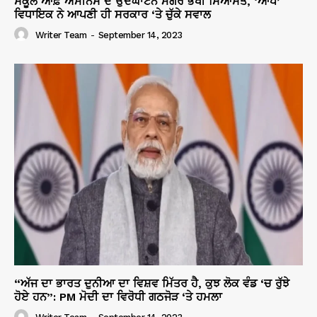
ਸਕੂਲ ਆਫ਼ ਐਮੀਨੈਂਸ ਦੇ ਉਦਘਾਟਨ ਮਗਰੋਂ ਭਖੀ ਸਿਆਸਤ, ‘ਆਪ’
ਵਿਧਾਇਕ ਨੇ ਆਪਣੀ ਹੀ ਸਰਕਾਰ ‘ਤੇ ਚੁੱਕੇ ਸਵਾਲ
Writer Team
-
September 14, 2023
“ਅੱਜ ਦਾ ਭਾਰਤ ਦੁਨੀਆ ਦਾ ਵਿਸ਼ਵ ਮਿੱਤਰ ਹੈ, ਕੁਝ ਲੋਕ ਵੰਡ ‘ਚ ਰੁੱਝੇ
ਹੋਏ ਹਨ”: PM ਮੋਦੀ ਦਾ ਵਿਰੋਧੀ ਗਠਜੋੜ ‘ਤੇ ਹਮਲਾ