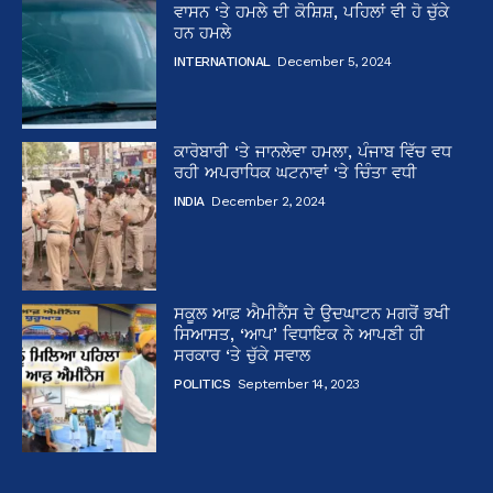
ਵਾਸਨ ‘ਤੇ ਹਮਲੇ ਦੀ ਕੋਸ਼ਿਸ਼, ਪਹਿਲਾਂ ਵੀ ਹੋ ਚੁੱਕੇ
ਹਨ ਹਮਲੇ
INTERNATIONAL
December 5, 2024
ਕਾਰੋਬਾਰੀ ‘ਤੇ ਜਾਨਲੇਵਾ ਹਮਲਾ, ਪੰਜਾਬ ਵਿੱਚ ਵਧ
ਰਹੀ ਅਪਰਾਧਿਕ ਘਟਨਾਵਾਂ ‘ਤੇ ਚਿੰਤਾ ਵਧੀ
INDIA
December 2, 2024
ਸਕੂਲ ਆਫ਼ ਐਮੀਨੈਂਸ ਦੇ ਉਦਘਾਟਨ ਮਗਰੋਂ ਭਖੀ
ਸਿਆਸਤ, ‘ਆਪ’ ਵਿਧਾਇਕ ਨੇ ਆਪਣੀ ਹੀ
ਸਰਕਾਰ ‘ਤੇ ਚੁੱਕੇ ਸਵਾਲ
POLITICS
September 14, 2023