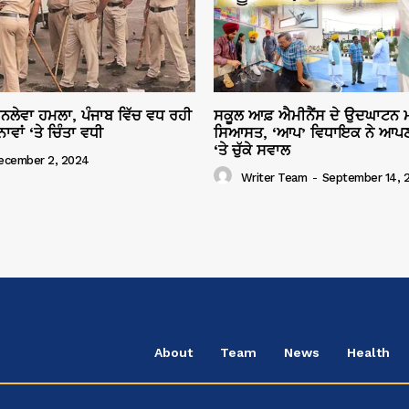
ਜਾਨਲੇਵਾ ਹਮਲਾ, ਪੰਜਾਬ ਵਿੱਚ ਵਧ ਰਹੀ
ਸਕੂਲ ਆਫ਼ ਐਮੀਨੈਂਸ ਦੇ ਉਦਘਾਟਨ ਮ
ਾਂ ‘ਤੇ ਚਿੰਤਾ ਵਧੀ
ਸਿਆਸਤ, ‘ਆਪ’ ਵਿਧਾਇਕ ਨੇ ਆਪਣ
‘ਤੇ ਚੁੱਕੇ ਸਵਾਲ
ecember 2, 2024
Writer Team
-
September 14, 
About
Team
News
Health