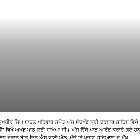
ਸੁਖਬੀਰ ਸਿੰਘ ਬਾਦਲ ਪਰਿਵਾਰ ਸਮੇਤ ਅੱਜ ਸੱਚਖੰਡ ਸ੍ਰੀ ਦਰਬਾਰ ਸਾਹਿਬ ਵਿਖੇ
 ਪੌੜੀ’ ਵਿਖੇ ਅਖੰਡ ਪਾਠ ਲਈ ਸੁਖਿਆ ਸੀ। ਅੱਜ ਇੱਥੇ ਪਾਠ ਆਰੰਭ ਕਰਾਏ ਗਏ ਹ
ਸ ਦੌਰਾਨ ਬੀਤੇ ਦਿਨ ਐਸ.ਵਾਈ.ਐਲ. ਮੁੱਦੇ ‘ਤੇ ਪੰਜਾਬ-ਹਰਿਆਣਾ ਦੇ ਮੁੱਖ