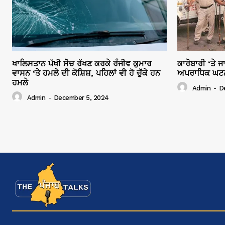
ਖਾਲਿਸਤਾਨ ਪੱਖੀ ਸੋਚ ਰੱਖਣ ਕਰਕੇ ਰੰਜੀਵ ਕੁਮਾਰ
ਕਾਰੋਬਾਰੀ ‘ਤੇ 
ਵਾਸਨ ‘ਤੇ ਹਮਲੇ ਦੀ ਕੋਸ਼ਿਸ਼, ਪਹਿਲਾਂ ਵੀ ਹੋ ਚੁੱਕੇ ਹਨ
ਅਪਰਾਧਿਕ ਘਟਨਾਵ
ਹਮਲੇ
Admin
-
D
Admin
-
December 5, 2024