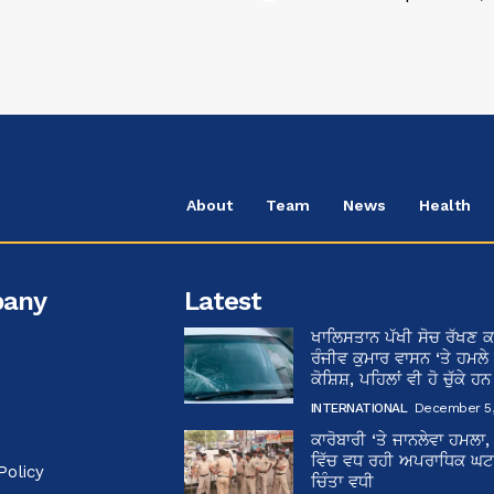
About
Team
News
Health
any
Latest
ਖਾਲਿਸਤਾਨ ਪੱਖੀ ਸੋਚ ਰੱਖਣ ਕ
ਰੰਜੀਵ ਕੁਮਾਰ ਵਾਸਨ ‘ਤੇ ਹਮਲੇ
ਕੋਸ਼ਿਸ਼, ਪਹਿਲਾਂ ਵੀ ਹੋ ਚੁੱਕੇ ਹ
INTERNATIONAL
December 5,
ਕਾਰੋਬਾਰੀ ‘ਤੇ ਜਾਨਲੇਵਾ ਹਮਲਾ,
ਵਿੱਚ ਵਧ ਰਹੀ ਅਪਰਾਧਿਕ ਘਟਨਾ
Policy
ਚਿੰਤਾ ਵਧੀ