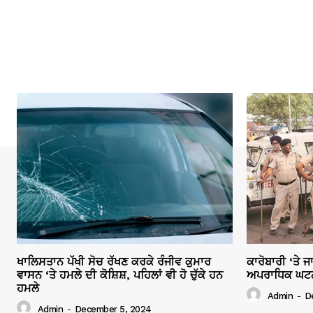
ਖਾਲਿਸਤਾਨ ਪੱਖੀ ਸੋਚ ਰੱਖਣ ਕਰਕੇ ਰੰਜੀਵ ਕੁਮਾਰ
ਕਾਰੋਬਾਰੀ ‘ਤੇ 
ਵਾਸਨ ‘ਤੇ ਹਮਲੇ ਦੀ ਕੋਸ਼ਿਸ਼, ਪਹਿਲਾਂ ਵੀ ਹੋ ਚੁੱਕੇ ਹਨ
ਅਪਰਾਧਿਕ ਘਟਨਾਵ
ਹਮਲੇ
Admin
-
D
Admin
-
December 5, 2024