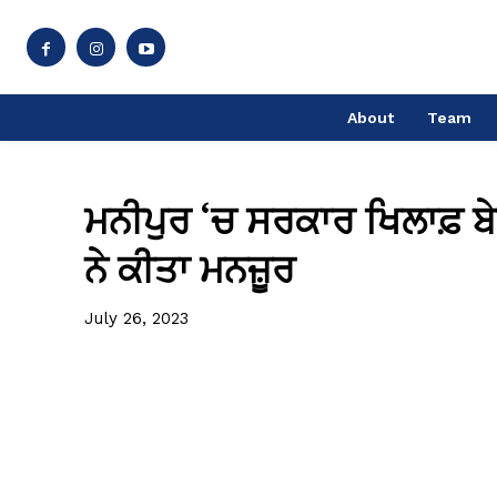
About
Team
ਮਨੀਪੁਰ ‘ਚ ਸਰਕਾਰ ਖਿਲਾਫ਼ ਬ
ਨੇ ਕੀਤਾ ਮਨਜ਼ੂਰ
July 26, 2023