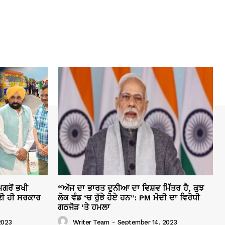
ਗਰੋਂ ਭਖੀ
“ਅੱਜ ਦਾ ਭਾਰਤ ਦੁਨੀਆ ਦਾ ਵਿਸ਼ਵ ਮਿੱਤਰ ਹੈ, ਕੁਝ
ੀ ਹੀ ਸਰਕਾਰ
ਲੋਕ ਵੰਡ ‘ਚ ਰੁੱਝੇ ਹੋਏ ਹਨ”: PM ਮੋਦੀ ਦਾ ਵਿਰੋਧੀ
ਗਠਜੋੜ ‘ਤੇ ਹਮਲਾ
2023
Writer Team
-
September 14, 2023