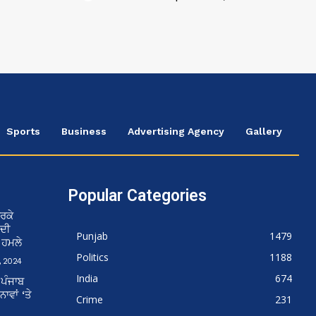
Sports
Business
Advertising Agency
Gallery
Popular Categories
ਰਕੇ
 ਦੀ
Punjab
1479
ਨ ਹਮਲੇ
Politics
1188
 2024
India
674
 ਪੰਜਾਬ
ਵਾਂ ‘ਤੇ
Crime
231