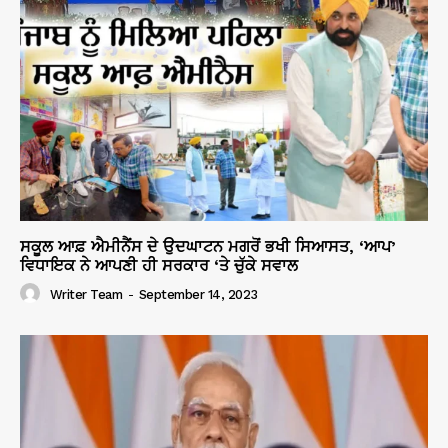
ਸਕੂਲ ਆਫ਼ ਐਮੀਨੈਂਸ ਦੇ ਉਦਘਾਟਨ ਮਗਰੋਂ ਭਖੀ ਸਿਆਸਤ, ‘ਆਪ’
ਵਿਧਾਇਕ ਨੇ ਆਪਣੀ ਹੀ ਸਰਕਾਰ ‘ਤੇ ਚੁੱਕੇ ਸਵਾਲ
Writer Team
-
September 14, 2023