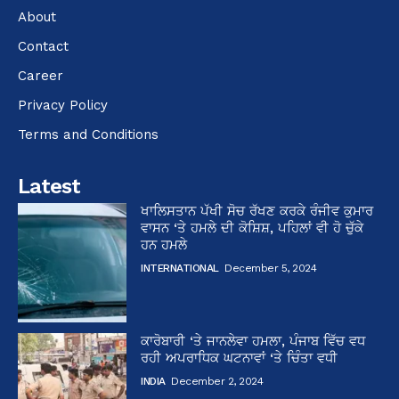
About
Contact
Career
Privacy Policy
Terms and Conditions
Latest
ਖਾਲਿਸਤਾਨ ਪੱਖੀ ਸੋਚ ਰੱਖਣ ਕਰਕੇ ਰੰਜੀਵ ਕੁਮਾਰ
ਵਾਸਨ ‘ਤੇ ਹਮਲੇ ਦੀ ਕੋਸ਼ਿਸ਼, ਪਹਿਲਾਂ ਵੀ ਹੋ ਚੁੱਕੇ
ਹਨ ਹਮਲੇ
INTERNATIONAL
December 5, 2024
ਕਾਰੋਬਾਰੀ ‘ਤੇ ਜਾਨਲੇਵਾ ਹਮਲਾ, ਪੰਜਾਬ ਵਿੱਚ ਵਧ
ਰਹੀ ਅਪਰਾਧਿਕ ਘਟਨਾਵਾਂ ‘ਤੇ ਚਿੰਤਾ ਵਧੀ
INDIA
December 2, 2024