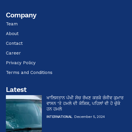
Company
Team
About
Contact
Career
Privacy Policy
Terms and Conditions
Latest
ਖਾਲਿਸਤਾਨ ਪੱਖੀ ਸੋਚ ਰੱਖਣ ਕਰਕੇ ਰੰਜੀਵ ਕੁਮਾਰ
ਵਾਸਨ ‘ਤੇ ਹਮਲੇ ਦੀ ਕੋਸ਼ਿਸ਼, ਪਹਿਲਾਂ ਵੀ ਹੋ ਚੁੱਕੇ
ਹਨ ਹਮਲੇ
INTERNATIONAL
December 5, 2024