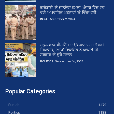
ਕਾਰੋਬਾਰੀ ‘ਤੇ ਜਾਨਲੇਵਾ ਹਮਲਾ, ਪੰਜਾਬ ਵਿੱਚ ਵਧ
ਰਹੀ ਅਪਰਾਧਿਕ ਘਟਨਾਵਾਂ ‘ਤੇ ਚਿੰਤਾ ਵਧੀ
INDIA
December 2, 2024
ਸਕੂਲ ਆਫ਼ ਐਮੀਨੈਂਸ ਦੇ ਉਦਘਾਟਨ ਮਗਰੋਂ ਭਖੀ
ਸਿਆਸਤ, ‘ਆਪ’ ਵਿਧਾਇਕ ਨੇ ਆਪਣੀ ਹੀ
ਸਰਕਾਰ ‘ਤੇ ਚੁੱਕੇ ਸਵਾਲ
POLITICS
September 14, 2023
Popular Categories
Punjab
1479
Politics
1188