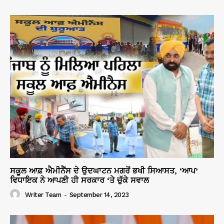
ਸਕੂਲ ਆਫ਼ ਐਮੀਨੈਂਸ ਦੇ ਉਦਘਾਟਨ ਮਗਰੋਂ ਭਖੀ ਸਿਆਸਤ, ‘ਆਪ’
ਵਿਧਾਇਕ ਨੇ ਆਪਣੀ ਹੀ ਸਰਕਾਰ ‘ਤੇ ਚੁੱਕੇ ਸਵਾਲ
Writer Team
-
September 14, 2023