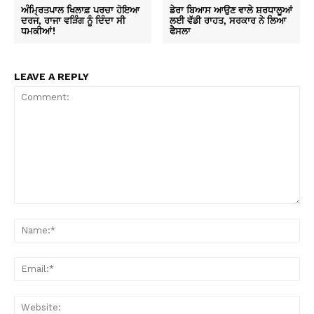
ਅੰਮ੍ਰਿਤਪਾਲ ਖਿਲਾਫ਼ ਪਰਚਾ ਹੋਇਆ
ਡੇਰਾ ਬਿਆਸ ਆਉਣ ਵਾਲੇ ਸ਼ਰਧਾਲੂਆਂ
ਦਰਜ, ਰਾਜਾ ਵੜਿੰਗ ਨੂੰ ਦਿੰਦਾ ਸੀ
ਲਈ ਵੱਡੀ ਰਾਹਤ, ਸਰਕਾਰ ਨੇ ਲਿਆ
ਧਮਕੀਆਂ!
ਫੈਸਲਾ
LEAVE A REPLY
Comment:
Na
Ema
Web