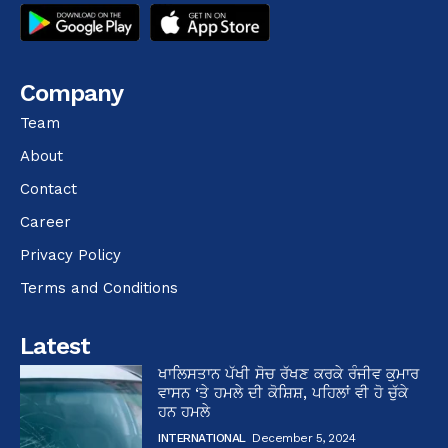
Company
Team
About
Contact
Career
Privacy Policy
Terms and Conditions
Latest
ਖਾਲਿਸਤਾਨ ਪੱਖੀ ਸੋਚ ਰੱਖਣ ਕਰਕੇ ਰੰਜੀਵ ਕੁਮਾਰ
ਵਾਸਨ ‘ਤੇ ਹਮਲੇ ਦੀ ਕੋਸ਼ਿਸ਼, ਪਹਿਲਾਂ ਵੀ ਹੋ ਚੁੱਕੇ
ਹਨ ਹਮਲੇ
INTERNATIONAL
December 5, 2024