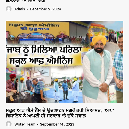
ਘਟਨਾਵਾਂ ‘ਤੇ ਚਿੰਤਾ ਵਧੀ
Admin
-
December 2, 2024
ਸਕੂਲ ਆਫ਼ ਐਮੀਨੈਂਸ ਦੇ ਉਦਘਾਟਨ ਮਗਰੋਂ ਭਖੀ ਸਿਆਸਤ, ‘ਆਪ’
ਵਿਧਾਇਕ ਨੇ ਆਪਣੀ ਹੀ ਸਰਕਾਰ ‘ਤੇ ਚੁੱਕੇ ਸਵਾਲ
Writer Team
-
September 14, 2023