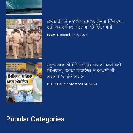
ਕਾਰੋਬਾਰੀ ‘ਤੇ ਜਾਨਲੇਵਾ ਹਮਲਾ, ਪੰਜਾਬ ਵਿੱਚ ਵਧ
ਰਹੀ ਅਪਰਾਧਿਕ ਘਟਨਾਵਾਂ ‘ਤੇ ਚਿੰਤਾ ਵਧੀ
INDIA
December 2, 2024
ਸਕੂਲ ਆਫ਼ ਐਮੀਨੈਂਸ ਦੇ ਉਦਘਾਟਨ ਮਗਰੋਂ ਭਖੀ
ਸਿਆਸਤ, ‘ਆਪ’ ਵਿਧਾਇਕ ਨੇ ਆਪਣੀ ਹੀ
ਸਰਕਾਰ ‘ਤੇ ਚੁੱਕੇ ਸਵਾਲ
POLITICS
September 14, 2023
Popular Categories