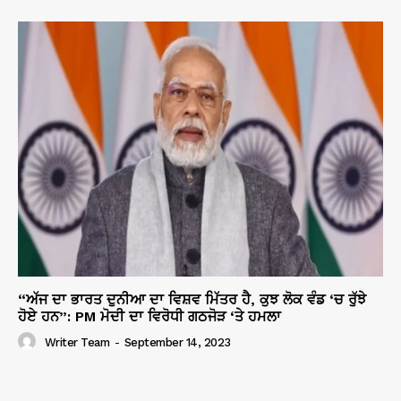
“ਅੱਜ ਦਾ ਭਾਰਤ ਦੁਨੀਆ ਦਾ ਵਿਸ਼ਵ ਮਿੱਤਰ ਹੈ, ਕੁਝ ਲੋਕ ਵੰਡ ‘ਚ ਰੁੱਝੇ
ਹੋਏ ਹਨ”: PM ਮੋਦੀ ਦਾ ਵਿਰੋਧੀ ਗਠਜੋੜ ‘ਤੇ ਹਮਲਾ
Writer Team
-
September 14, 2023