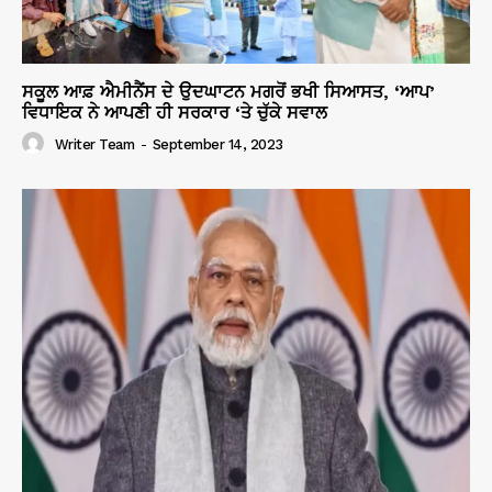
ਸਕੂਲ ਆਫ਼ ਐਮੀਨੈਂਸ ਦੇ ਉਦਘਾਟਨ ਮਗਰੋਂ ਭਖੀ ਸਿਆਸਤ, ‘ਆਪ’
ਵਿਧਾਇਕ ਨੇ ਆਪਣੀ ਹੀ ਸਰਕਾਰ ‘ਤੇ ਚੁੱਕੇ ਸਵਾਲ
Writer Team
-
September 14, 2023