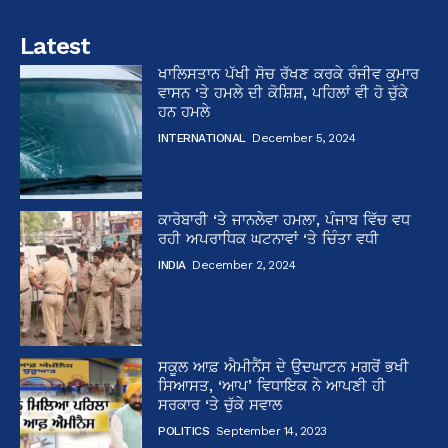
Latest
ਖਾਲਿਸਤਾਨ ਪੱਖੀ ਸੋਚ ਰੱਖਣ ਕਰਕੇ ਰੰਜੀਵ ਕੁਮਾਰ
ਵਾਸਨ ‘ਤੇ ਹਮਲੇ ਦੀ ਕੋਸ਼ਿਸ਼, ਪਹਿਲਾਂ ਵੀ ਹੋ ਚੁੱਕੇ
ਹਨ ਹਮਲੇ
INTERNATIONAL
December 5, 2024
ਕਾਰੋਬਾਰੀ ‘ਤੇ ਜਾਨਲੇਵਾ ਹਮਲਾ, ਪੰਜਾਬ ਵਿੱਚ ਵਧ
ਰਹੀ ਅਪਰਾਧਿਕ ਘਟਨਾਵਾਂ ‘ਤੇ ਚਿੰਤਾ ਵਧੀ
INDIA
December 2, 2024
ਸਕੂਲ ਆਫ਼ ਐਮੀਨੈਂਸ ਦੇ ਉਦਘਾਟਨ ਮਗਰੋਂ ਭਖੀ
ਸਿਆਸਤ, ‘ਆਪ’ ਵਿਧਾਇਕ ਨੇ ਆਪਣੀ ਹੀ
ਸਰਕਾਰ ‘ਤੇ ਚੁੱਕੇ ਸਵਾਲ
POLITICS
September 14, 2023