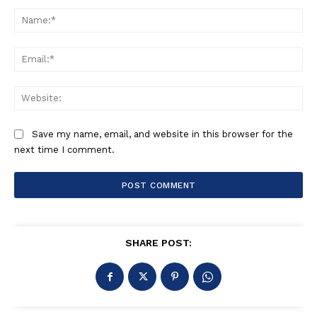
Comment:
Na
Ema
Web
Save my name, email, and website in this browser for the
next time I comment.
SHARE POST: