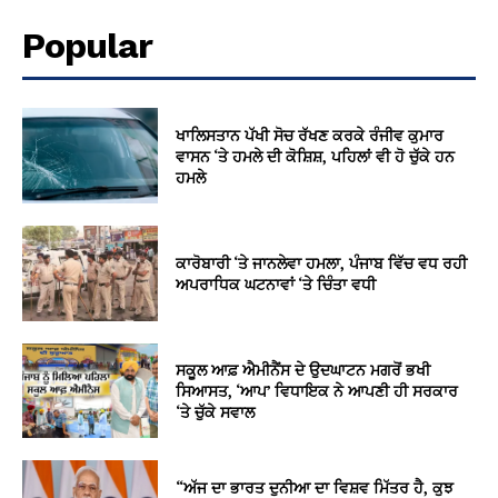
Popular
ਖਾਲਿਸਤਾਨ ਪੱਖੀ ਸੋਚ ਰੱਖਣ ਕਰਕੇ ਰੰਜੀਵ ਕੁਮਾਰ
ਵਾਸਨ ‘ਤੇ ਹਮਲੇ ਦੀ ਕੋਸ਼ਿਸ਼, ਪਹਿਲਾਂ ਵੀ ਹੋ ਚੁੱਕੇ ਹਨ
ਹਮਲੇ
ਕਾਰੋਬਾਰੀ ‘ਤੇ ਜਾਨਲੇਵਾ ਹਮਲਾ, ਪੰਜਾਬ ਵਿੱਚ ਵਧ ਰਹੀ
ਅਪਰਾਧਿਕ ਘਟਨਾਵਾਂ ‘ਤੇ ਚਿੰਤਾ ਵਧੀ
ਸਕੂਲ ਆਫ਼ ਐਮੀਨੈਂਸ ਦੇ ਉਦਘਾਟਨ ਮਗਰੋਂ ਭਖੀ
ਸਿਆਸਤ, ‘ਆਪ’ ਵਿਧਾਇਕ ਨੇ ਆਪਣੀ ਹੀ ਸਰਕਾਰ
‘ਤੇ ਚੁੱਕੇ ਸਵਾਲ
“ਅੱਜ ਦਾ ਭਾਰਤ ਦੁਨੀਆ ਦਾ ਵਿਸ਼ਵ ਮਿੱਤਰ ਹੈ, ਕੁਝ