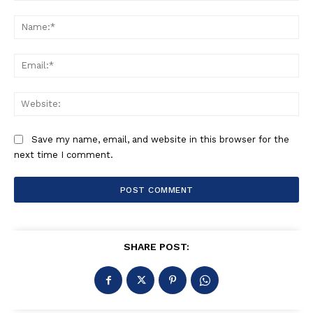
Comment:
Na
Ema
Web
Save my name, email, and website in this browser for the
next time I comment.
SHARE POST: