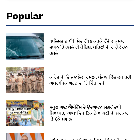
Popular
ਖਾਲਿਸਤਾਨ ਪੱਖੀ ਸੋਚ ਰੱਖਣ ਕਰਕੇ ਰੰਜੀਵ ਕੁਮਾਰ
ਵਾਸਨ ‘ਤੇ ਹਮਲੇ ਦੀ ਕੋਸ਼ਿਸ਼, ਪਹਿਲਾਂ ਵੀ ਹੋ ਚੁੱਕੇ ਹਨ
ਹਮਲੇ
ਕਾਰੋਬਾਰੀ ‘ਤੇ ਜਾਨਲੇਵਾ ਹਮਲਾ, ਪੰਜਾਬ ਵਿੱਚ ਵਧ ਰਹੀ
ਅਪਰਾਧਿਕ ਘਟਨਾਵਾਂ ‘ਤੇ ਚਿੰਤਾ ਵਧੀ
ਸਕੂਲ ਆਫ਼ ਐਮੀਨੈਂਸ ਦੇ ਉਦਘਾਟਨ ਮਗਰੋਂ ਭਖੀ
ਸਿਆਸਤ, ‘ਆਪ’ ਵਿਧਾਇਕ ਨੇ ਆਪਣੀ ਹੀ ਸਰਕਾਰ
‘ਤੇ ਚੁੱਕੇ ਸਵਾਲ