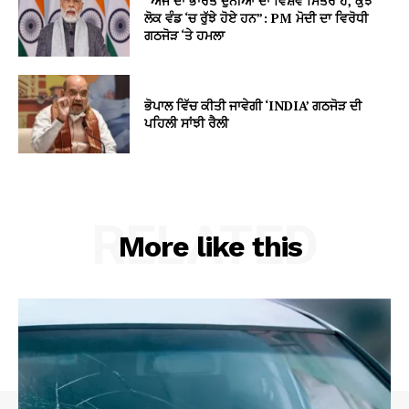
“ਅੱਜ ਦਾ ਭਾਰਤ ਦੁਨੀਆ ਦਾ ਵਿਸ਼ਵ ਮਿੱਤਰ ਹੈ, ਕੁਝ
ਲੋਕ ਵੰਡ ‘ਚ ਰੁੱਝੇ ਹੋਏ ਹਨ”: PM ਮੋਦੀ ਦਾ ਵਿਰੋਧੀ
ਗਠਜੋੜ ‘ਤੇ ਹਮਲਾ
ਭੋਪਾਲ ਵਿੱਚ ਕੀਤੀ ਜਾਵੇਗੀ ‘INDIA’ ਗਠਜੋੜ ਦੀ
ਪਹਿਲੀ ਸਾਂਝੀ ਰੈਲੀ
RELATED
More like this