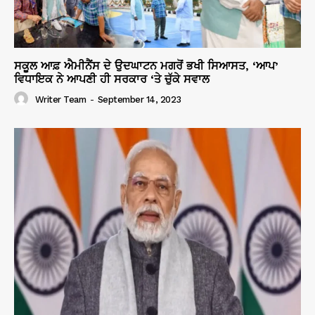
ਸਕੂਲ ਆਫ਼ ਐਮੀਨੈਂਸ ਦੇ ਉਦਘਾਟਨ ਮਗਰੋਂ ਭਖੀ ਸਿਆਸਤ, ‘ਆਪ’
ਵਿਧਾਇਕ ਨੇ ਆਪਣੀ ਹੀ ਸਰਕਾਰ ‘ਤੇ ਚੁੱਕੇ ਸਵਾਲ
Writer Team
-
September 14, 2023