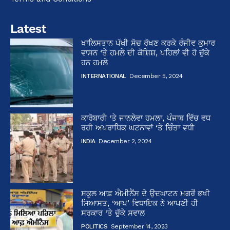
Latest
ਖਾਲਿਸਤਾਨ ਪੱਖੀ ਸੋਚ ਰੱਖਣ ਕਰਕੇ ਰੰਜੀਵ ਕੁਮਾਰ
ਵਾਸਨ ‘ਤੇ ਹਮਲੇ ਦੀ ਕੋਸ਼ਿਸ਼, ਪਹਿਲਾਂ ਵੀ ਹੋ ਚੁੱਕੇ
ਹਨ ਹਮਲੇ
INTERNATIONAL
December 5, 2024
ਕਾਰੋਬਾਰੀ ‘ਤੇ ਜਾਨਲੇਵਾ ਹਮਲਾ, ਪੰਜਾਬ ਵਿੱਚ ਵਧ
ਰਹੀ ਅਪਰਾਧਿਕ ਘਟਨਾਵਾਂ ‘ਤੇ ਚਿੰਤਾ ਵਧੀ
INDIA
December 2, 2024
ਸਕੂਲ ਆਫ਼ ਐਮੀਨੈਂਸ ਦੇ ਉਦਘਾਟਨ ਮਗਰੋਂ ਭਖੀ
ਸਿਆਸਤ, ‘ਆਪ’ ਵਿਧਾਇਕ ਨੇ ਆਪਣੀ ਹੀ
ਸਰਕਾਰ ‘ਤੇ ਚੁੱਕੇ ਸਵਾਲ
POLITICS
September 14, 2023