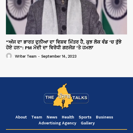
“ਅੱਜ ਦਾ ਭਾਰਤ ਦੁਨੀਆ ਦਾ ਵਿਸ਼ਵ ਮਿੱਤਰ ਹੈ, ਕੁਝ ਲੋਕ ਵੰਡ ‘ਚ ਰੁੱਝੇ
ਹੋਏ ਹਨ”: PM ਮੋਦੀ ਦਾ ਵਿਰੋਧੀ ਗਠਜੋੜ ‘ਤੇ ਹਮਲਾ
Writer Team
-
September 14, 2023
About
Team
News
Health
Sports
Business
Advertising Agency
Gallery