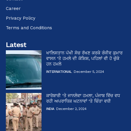
Career
Privacy Policy
Terms and Conditions
Latest
ਖਾਲਿਸਤਾਨ ਪੱਖੀ ਸੋਚ ਰੱਖਣ ਕਰਕੇ ਰੰਜੀਵ ਕੁਮਾਰ
ਵਾਸਨ ‘ਤੇ ਹਮਲੇ ਦੀ ਕੋਸ਼ਿਸ਼, ਪਹਿਲਾਂ ਵੀ ਹੋ ਚੁੱਕੇ
ਹਨ ਹਮਲੇ
INTERNATIONAL
December 5, 2024
ਕਾਰੋਬਾਰੀ ‘ਤੇ ਜਾਨਲੇਵਾ ਹਮਲਾ, ਪੰਜਾਬ ਵਿੱਚ ਵਧ
ਰਹੀ ਅਪਰਾਧਿਕ ਘਟਨਾਵਾਂ ‘ਤੇ ਚਿੰਤਾ ਵਧੀ
INDIA
December 2, 2024