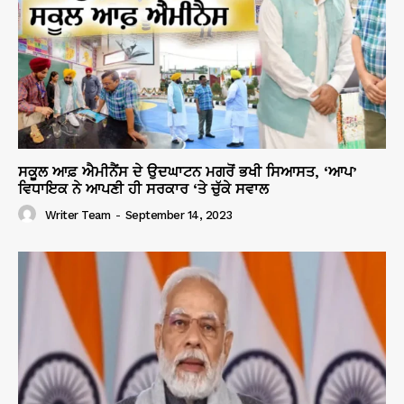
ਸਕੂਲ ਆਫ਼ ਐਮੀਨੈਂਸ ਦੇ ਉਦਘਾਟਨ ਮਗਰੋਂ ਭਖੀ ਸਿਆਸਤ, ‘ਆਪ’
ਵਿਧਾਇਕ ਨੇ ਆਪਣੀ ਹੀ ਸਰਕਾਰ ‘ਤੇ ਚੁੱਕੇ ਸਵਾਲ
Writer Team
-
September 14, 2023