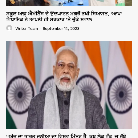
ਸਕੂਲ ਆਫ਼ ਐਮੀਨੈਂਸ ਦੇ ਉਦਘਾਟਨ ਮਗਰੋਂ ਭਖੀ ਸਿਆਸਤ, ‘ਆਪ’
ਵਿਧਾਇਕ ਨੇ ਆਪਣੀ ਹੀ ਸਰਕਾਰ ‘ਤੇ ਚੁੱਕੇ ਸਵਾਲ
Writer Team
-
September 14, 2023
“ਅੱਜ ਦਾ ਭਾਰਤ ਦੁਨੀਆ ਦਾ ਵਿਸ਼ਵ ਮਿੱਤਰ ਹੈ, ਕੁਝ ਲੋਕ ਵੰਡ ‘ਚ ਰੁੱਝੇ