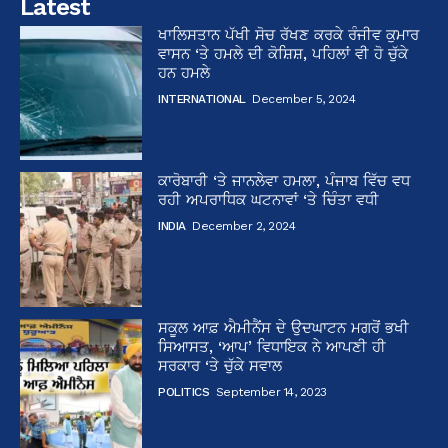
Latest
ਖਾਲਿਸਤਾਨ ਪੱਖੀ ਸੋਚ ਰੱਖਣ ਕਰਕੇ ਰੰਜੀਵ ਕੁਮਾਰ
ਵਾਸਨ ‘ਤੇ ਹਮਲੇ ਦੀ ਕੋਸ਼ਿਸ਼, ਪਹਿਲਾਂ ਵੀ ਹੋ ਚੁੱਕੇ
ਹਨ ਹਮਲੇ
INTERNATIONAL
December 5, 2024
ਕਾਰੋਬਾਰੀ ‘ਤੇ ਜਾਨਲੇਵਾ ਹਮਲਾ, ਪੰਜਾਬ ਵਿੱਚ ਵਧ
ਰਹੀ ਅਪਰਾਧਿਕ ਘਟਨਾਵਾਂ ‘ਤੇ ਚਿੰਤਾ ਵਧੀ
INDIA
December 2, 2024
ਸਕੂਲ ਆਫ਼ ਐਮੀਨੈਂਸ ਦੇ ਉਦਘਾਟਨ ਮਗਰੋਂ ਭਖੀ
ਸਿਆਸਤ, ‘ਆਪ’ ਵਿਧਾਇਕ ਨੇ ਆਪਣੀ ਹੀ
ਸਰਕਾਰ ‘ਤੇ ਚੁੱਕੇ ਸਵਾਲ
POLITICS
September 14, 2023