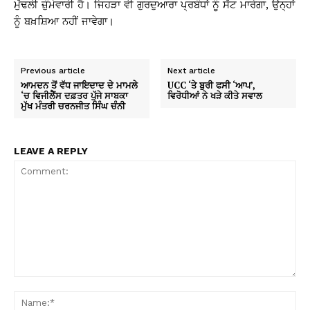
ਮੁੱਢਲੀ ਜ਼ੁੰਮੇਵਾਰੀ ਹੈ। ਜਿਹੜਾ ਵੀ ਗੁਰਦੁਆਰਾ ਪ੍ਰਬੰਧਾਂ ਨੂੰ ਸੱਟ ਮਾਰੇਗਾ, ਉਨ੍ਹਾਂ
ਨੂੰ ਬਖ਼ਸ਼ਿਆ ਨਹੀਂ ਜਾਵੇਗਾ।
Previous article
Next article
ਆਮਦਨ ਤੋਂ ਵੱਧ ਜਾਇਦਾਦ ਦੇ ਮਾਮਲੇ
UCC ‘ਤੇ ਬੁਰੀ ਫਸੀ ‘ਆਪ’,
‘ਚ ਵਿਜੀਲੈਂਸ ਦਫ਼ਤਰ ਪੁੱਜੇ ਸਾਬਕਾ
ਵਿਰੋਧੀਆਂ ਨੇ ਖੜੇ ਕੀਤੇ ਸਵਾਲ
ਮੁੱਖ ਮੰਤਰੀ ਚਰਨਜੀਤ ਸਿੰਘ ਚੰਨੀ
LEAVE A REPLY
Comment:
Na