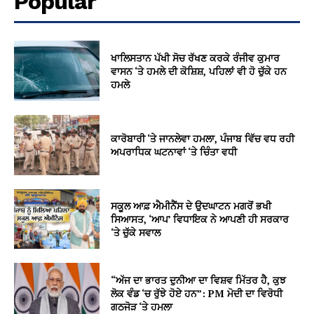
Popular
ਖਾਲਿਸਤਾਨ ਪੱਖੀ ਸੋਚ ਰੱਖਣ ਕਰਕੇ ਰੰਜੀਵ ਕੁਮਾਰ
ਵਾਸਨ ‘ਤੇ ਹਮਲੇ ਦੀ ਕੋਸ਼ਿਸ਼, ਪਹਿਲਾਂ ਵੀ ਹੋ ਚੁੱਕੇ ਹਨ
ਹਮਲੇ
ਕਾਰੋਬਾਰੀ ‘ਤੇ ਜਾਨਲੇਵਾ ਹਮਲਾ, ਪੰਜਾਬ ਵਿੱਚ ਵਧ ਰਹੀ
ਅਪਰਾਧਿਕ ਘਟਨਾਵਾਂ ‘ਤੇ ਚਿੰਤਾ ਵਧੀ
ਸਕੂਲ ਆਫ਼ ਐਮੀਨੈਂਸ ਦੇ ਉਦਘਾਟਨ ਮਗਰੋਂ ਭਖੀ
ਸਿਆਸਤ, ‘ਆਪ’ ਵਿਧਾਇਕ ਨੇ ਆਪਣੀ ਹੀ ਸਰਕਾਰ
‘ਤੇ ਚੁੱਕੇ ਸਵਾਲ
“ਅੱਜ ਦਾ ਭਾਰਤ ਦੁਨੀਆ ਦਾ ਵਿਸ਼ਵ ਮਿੱਤਰ ਹੈ, ਕੁਝ
ਲੋਕ ਵੰਡ ‘ਚ ਰੁੱਝੇ ਹੋਏ ਹਨ”: PM ਮੋਦੀ ਦਾ ਵਿਰੋਧੀ
ਗਠਜੋੜ ‘ਤੇ ਹਮਲਾ