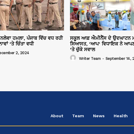
ਜਾਨਲੇਵਾ ਹਮਲਾ, ਪੰਜਾਬ ਵਿੱਚ ਵਧ ਰਹੀ
ਸਕੂਲ ਆਫ਼ ਐਮੀਨੈਂਸ ਦੇ ਉਦਘਾਟਨ ਮ
ਾਂ ‘ਤੇ ਚਿੰਤਾ ਵਧੀ
ਸਿਆਸਤ, ‘ਆਪ’ ਵਿਧਾਇਕ ਨੇ ਆਪਣ
‘ਤੇ ਚੁੱਕੇ ਸਵਾਲ
ecember 2, 2024
Writer Team
-
September 14, 
About
Team
News
Health