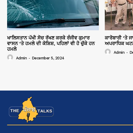
ਖਾਲਿਸਤਾਨ ਪੱਖੀ ਸੋਚ ਰੱਖਣ ਕਰਕੇ ਰੰਜੀਵ ਕੁਮਾਰ
ਕਾਰੋਬਾਰੀ ‘ਤੇ 
ਵਾਸਨ ‘ਤੇ ਹਮਲੇ ਦੀ ਕੋਸ਼ਿਸ਼, ਪਹਿਲਾਂ ਵੀ ਹੋ ਚੁੱਕੇ ਹਨ
ਅਪਰਾਧਿਕ ਘਟਨਾਵ
ਹਮਲੇ
Admin
-
D
Admin
-
December 5, 2024