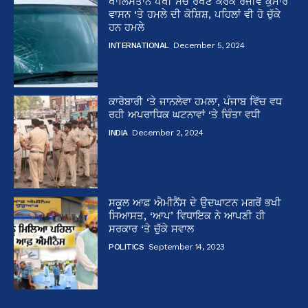
ਖਾਲਿਸਤਾਨ ਪੱਖੀ ਸੋਚ ਰੱਖਣ ਕਰਕੇ ਰੰਜੀਵ ਕੁਮਾਰ
ਵਾਸਨ ‘ਤੇ ਹਮਲੇ ਦੀ ਕੋਸ਼ਿਸ਼, ਪਹਿਲਾਂ ਵੀ ਹੋ ਚੁੱਕੇ
ਹਨ ਹਮਲੇ
INTERNATIONAL
December 5, 2024
ਕਾਰੋਬਾਰੀ ‘ਤੇ ਜਾਨਲੇਵਾ ਹਮਲਾ, ਪੰਜਾਬ ਵਿੱਚ ਵਧ
ਰਹੀ ਅਪਰਾਧਿਕ ਘਟਨਾਵਾਂ ‘ਤੇ ਚਿੰਤਾ ਵਧੀ
INDIA
December 2, 2024
ਸਕੂਲ ਆਫ਼ ਐਮੀਨੈਂਸ ਦੇ ਉਦਘਾਟਨ ਮਗਰੋਂ ਭਖੀ
ਸਿਆਸਤ, ‘ਆਪ’ ਵਿਧਾਇਕ ਨੇ ਆਪਣੀ ਹੀ
ਸਰਕਾਰ ‘ਤੇ ਚੁੱਕੇ ਸਵਾਲ
POLITICS
September 14, 2023