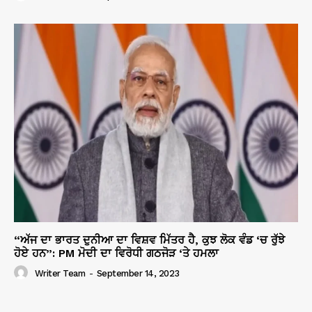
“ਅੱਜ ਦਾ ਭਾਰਤ ਦੁਨੀਆ ਦਾ ਵਿਸ਼ਵ ਮਿੱਤਰ ਹੈ, ਕੁਝ ਲੋਕ ਵੰਡ ‘ਚ ਰੁੱਝੇ
ਹੋਏ ਹਨ”: PM ਮੋਦੀ ਦਾ ਵਿਰੋਧੀ ਗਠਜੋੜ ‘ਤੇ ਹਮਲਾ
Writer Team
-
September 14, 2023