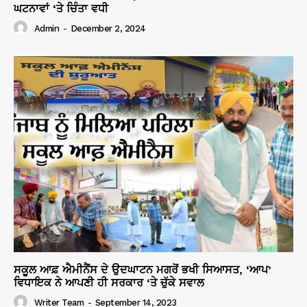
ਘਟਨਾਵਾਂ ‘ਤੇ ਚਿੰਤਾ ਵਧੀ
Admin
-
December 2, 2024
ਸਕੂਲ ਆਫ਼ ਐਮੀਨੈਂਸ ਦੇ ਉਦਘਾਟਨ ਮਗਰੋਂ ਭਖੀ ਸਿਆਸਤ, ‘ਆਪ’
ਵਿਧਾਇਕ ਨੇ ਆਪਣੀ ਹੀ ਸਰਕਾਰ ‘ਤੇ ਚੁੱਕੇ ਸਵਾਲ
Writer Team
-
September 14, 2023