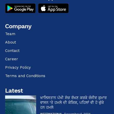
Company
Team
About
Contact
Career
Privacy Policy
Terms and Conditions
Latest
ਖਾਲਿਸਤਾਨ ਪੱਖੀ ਸੋਚ ਰੱਖਣ ਕਰਕੇ ਰੰਜੀਵ ਕੁਮਾਰ
ਵਾਸਨ ‘ਤੇ ਹਮਲੇ ਦੀ ਕੋਸ਼ਿਸ਼, ਪਹਿਲਾਂ ਵੀ ਹੋ ਚੁੱਕੇ
ਹਨ ਹਮਲੇ
INTERNATIONAL
December 5, 2024