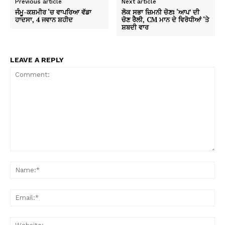
Previous article
Next article
ਜੰਮੂ-ਕਸ਼ਮੀਰ ‘ਚ ਵਾਪਰਿਆ ਵੱਡਾ
ਲੋਕ ਸਭਾ ਜ਼ਿਮਨੀ ਚੋਣਃ ‘ਆਪ’ ਦੀ
ਹਾਦਸਾ, 4 ਜਵਾਨ ਸ਼ਹੀਦ
ਚੋਣ ਰੈਲੀ, CM ਮਾਨ ਦੇ ਵਿਰੋਧੀਆਂ ‘ਤੇ
ਸ਼ਬਦੀ ਵਾਰ
LEAVE A REPLY
Comment:
Na
Ema
Web