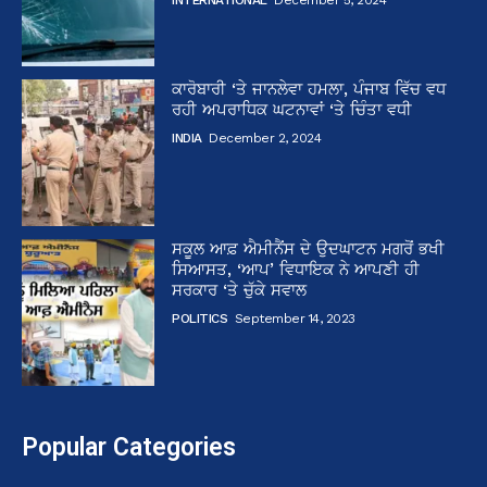
ਕਾਰੋਬਾਰੀ ‘ਤੇ ਜਾਨਲੇਵਾ ਹਮਲਾ, ਪੰਜਾਬ ਵਿੱਚ ਵਧ
ਰਹੀ ਅਪਰਾਧਿਕ ਘਟਨਾਵਾਂ ‘ਤੇ ਚਿੰਤਾ ਵਧੀ
INDIA
December 2, 2024
ਸਕੂਲ ਆਫ਼ ਐਮੀਨੈਂਸ ਦੇ ਉਦਘਾਟਨ ਮਗਰੋਂ ਭਖੀ
ਸਿਆਸਤ, ‘ਆਪ’ ਵਿਧਾਇਕ ਨੇ ਆਪਣੀ ਹੀ
ਸਰਕਾਰ ‘ਤੇ ਚੁੱਕੇ ਸਵਾਲ
POLITICS
September 14, 2023
Popular Categories