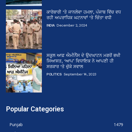
ਕਾਰੋਬਾਰੀ ‘ਤੇ ਜਾਨਲੇਵਾ ਹਮਲਾ, ਪੰਜਾਬ ਵਿੱਚ ਵਧ
ਰਹੀ ਅਪਰਾਧਿਕ ਘਟਨਾਵਾਂ ‘ਤੇ ਚਿੰਤਾ ਵਧੀ
INDIA
December 2, 2024
ਸਕੂਲ ਆਫ਼ ਐਮੀਨੈਂਸ ਦੇ ਉਦਘਾਟਨ ਮਗਰੋਂ ਭਖੀ
ਸਿਆਸਤ, ‘ਆਪ’ ਵਿਧਾਇਕ ਨੇ ਆਪਣੀ ਹੀ
ਸਰਕਾਰ ‘ਤੇ ਚੁੱਕੇ ਸਵਾਲ
POLITICS
September 14, 2023
Popular Categories
Punjab
1479