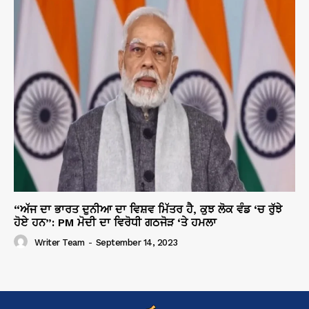
“ਅੱਜ ਦਾ ਭਾਰਤ ਦੁਨੀਆ ਦਾ ਵਿਸ਼ਵ ਮਿੱਤਰ ਹੈ, ਕੁਝ ਲੋਕ ਵੰਡ ‘ਚ ਰੁੱਝੇ
ਹੋਏ ਹਨ”: PM ਮੋਦੀ ਦਾ ਵਿਰੋਧੀ ਗਠਜੋੜ ‘ਤੇ ਹਮਲਾ
Writer Team
-
September 14, 2023