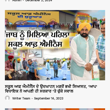
Admin
-
December 2, 2024
ਸਕੂਲ ਆਫ਼ ਐਮੀਨੈਂਸ ਦੇ ਉਦਘਾਟਨ ਮਗਰੋਂ ਭਖੀ ਸਿਆਸਤ, ‘ਆਪ’
ਵਿਧਾਇਕ ਨੇ ਆਪਣੀ ਹੀ ਸਰਕਾਰ ‘ਤੇ ਚੁੱਕੇ ਸਵਾਲ
Writer Team
-
September 14, 2023