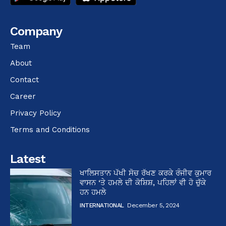
Company
Team
About
Contact
Career
Privacy Policy
Terms and Conditions
Latest
ਖਾਲਿਸਤਾਨ ਪੱਖੀ ਸੋਚ ਰੱਖਣ ਕਰਕੇ ਰੰਜੀਵ ਕੁਮਾਰ
ਵਾਸਨ ‘ਤੇ ਹਮਲੇ ਦੀ ਕੋਸ਼ਿਸ਼, ਪਹਿਲਾਂ ਵੀ ਹੋ ਚੁੱਕੇ
ਹਨ ਹਮਲੇ
INTERNATIONAL
December 5, 2024