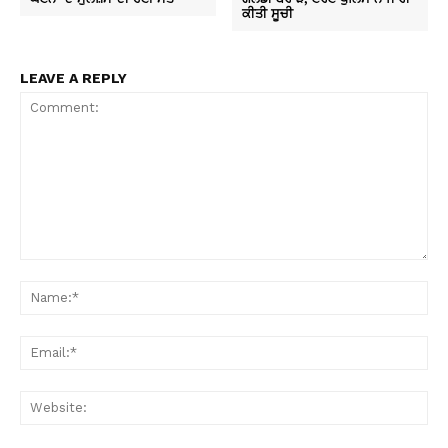
ਕੀਤੀ ਸੂਚੀ
LEAVE A REPLY
Comment:
Na
Ema
Web