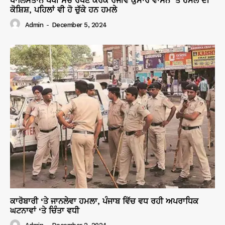
ਖਾਲਿਸਤਾਨ ਪੱਖੀ ਸੋਚ ਰੱਖਣ ਕਰਕੇ ਰੰਜੀਵ ਕੁਮਾਰ ਵਾਸਨ ‘ਤੇ ਹਮਲੇ ਦੀ
ਕੋਸ਼ਿਸ਼, ਪਹਿਲਾਂ ਵੀ ਹੋ ਚੁੱਕੇ ਹਨ ਹਮਲੇ
Admin
-
December 5, 2024
ਕਾਰੋਬਾਰੀ ‘ਤੇ ਜਾਨਲੇਵਾ ਹਮਲਾ, ਪੰਜਾਬ ਵਿੱਚ ਵਧ ਰਹੀ ਅਪਰਾਧਿਕ
ਘਟਨਾਵਾਂ ‘ਤੇ ਚਿੰਤਾ ਵਧੀ