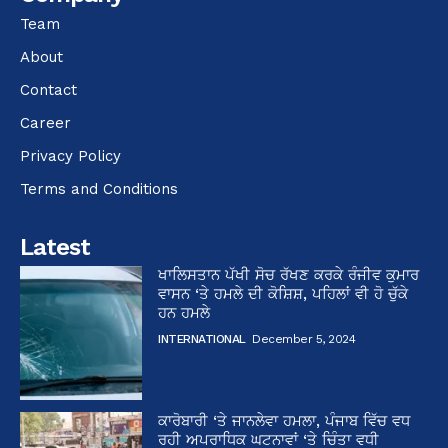
Team
About
Contact
Career
Privacy Policy
Terms and Conditions
Latest
ਖਾਲਿਸਤਾਨ ਪੱਖੀ ਸੋਚ ਰੱਖਣ ਕਰਕੇ ਰੰਜੀਵ ਕੁਮਾਰ
ਵਾਸਨ ‘ਤੇ ਹਮਲੇ ਦੀ ਕੋਸ਼ਿਸ਼, ਪਹਿਲਾਂ ਵੀ ਹੋ ਚੁੱਕੇ
ਹਨ ਹਮਲੇ
INTERNATIONAL
December 5, 2024
ਕਾਰੋਬਾਰੀ ‘ਤੇ ਜਾਨਲੇਵਾ ਹਮਲਾ, ਪੰਜਾਬ ਵਿੱਚ ਵਧ
ਰਹੀ ਅਪਰਾਧਿਕ ਘਟਨਾਵਾਂ ‘ਤੇ ਚਿੰਤਾ ਵਧੀ