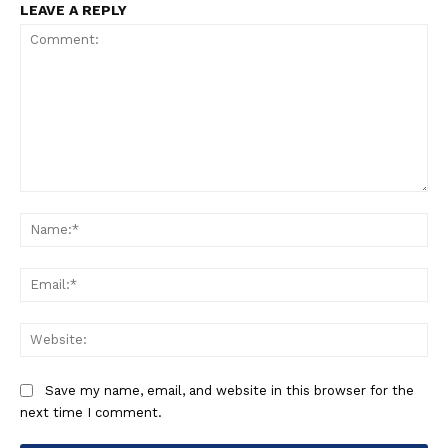
LEAVE A REPLY
Comment:
Na
Ema
Web
Save my name, email, and website in this browser for the
next time I comment.