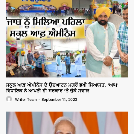
ਸਕੂਲ ਆਫ਼ ਐਮੀਨੈਂਸ ਦੇ ਉਦਘਾਟਨ ਮਗਰੋਂ ਭਖੀ ਸਿਆਸਤ, ‘ਆਪ’
ਵਿਧਾਇਕ ਨੇ ਆਪਣੀ ਹੀ ਸਰਕਾਰ ‘ਤੇ ਚੁੱਕੇ ਸਵਾਲ
Writer Team
-
September 14, 2023