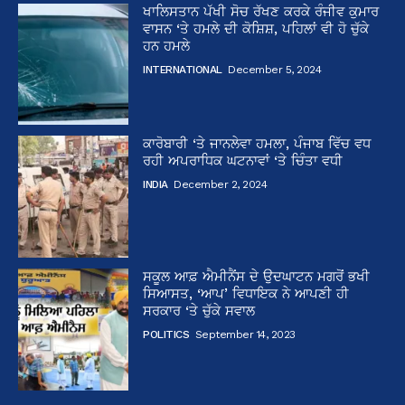
ਖਾਲਿਸਤਾਨ ਪੱਖੀ ਸੋਚ ਰੱਖਣ ਕਰਕੇ ਰੰਜੀਵ ਕੁਮਾਰ
ਵਾਸਨ ‘ਤੇ ਹਮਲੇ ਦੀ ਕੋਸ਼ਿਸ਼, ਪਹਿਲਾਂ ਵੀ ਹੋ ਚੁੱਕੇ
ਹਨ ਹਮਲੇ
INTERNATIONAL
December 5, 2024
ਕਾਰੋਬਾਰੀ ‘ਤੇ ਜਾਨਲੇਵਾ ਹਮਲਾ, ਪੰਜਾਬ ਵਿੱਚ ਵਧ
ਰਹੀ ਅਪਰਾਧਿਕ ਘਟਨਾਵਾਂ ‘ਤੇ ਚਿੰਤਾ ਵਧੀ
INDIA
December 2, 2024
ਸਕੂਲ ਆਫ਼ ਐਮੀਨੈਂਸ ਦੇ ਉਦਘਾਟਨ ਮਗਰੋਂ ਭਖੀ
ਸਿਆਸਤ, ‘ਆਪ’ ਵਿਧਾਇਕ ਨੇ ਆਪਣੀ ਹੀ
ਸਰਕਾਰ ‘ਤੇ ਚੁੱਕੇ ਸਵਾਲ
POLITICS
September 14, 2023