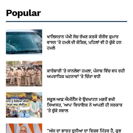
Popular
ਖਾਲਿਸਤਾਨ ਪੱਖੀ ਸੋਚ ਰੱਖਣ ਕਰਕੇ ਰੰਜੀਵ ਕੁਮਾਰ
ਵਾਸਨ ‘ਤੇ ਹਮਲੇ ਦੀ ਕੋਸ਼ਿਸ਼, ਪਹਿਲਾਂ ਵੀ ਹੋ ਚੁੱਕੇ ਹਨ
ਹਮਲੇ
ਕਾਰੋਬਾਰੀ ‘ਤੇ ਜਾਨਲੇਵਾ ਹਮਲਾ, ਪੰਜਾਬ ਵਿੱਚ ਵਧ ਰਹੀ
ਅਪਰਾਧਿਕ ਘਟਨਾਵਾਂ ‘ਤੇ ਚਿੰਤਾ ਵਧੀ
ਸਕੂਲ ਆਫ਼ ਐਮੀਨੈਂਸ ਦੇ ਉਦਘਾਟਨ ਮਗਰੋਂ ਭਖੀ
ਸਿਆਸਤ, ‘ਆਪ’ ਵਿਧਾਇਕ ਨੇ ਆਪਣੀ ਹੀ ਸਰਕਾਰ
‘ਤੇ ਚੁੱਕੇ ਸਵਾਲ
“ਅੱਜ ਦਾ ਭਾਰਤ ਦੁਨੀਆ ਦਾ ਵਿਸ਼ਵ ਮਿੱਤਰ ਹੈ, ਕੁਝ