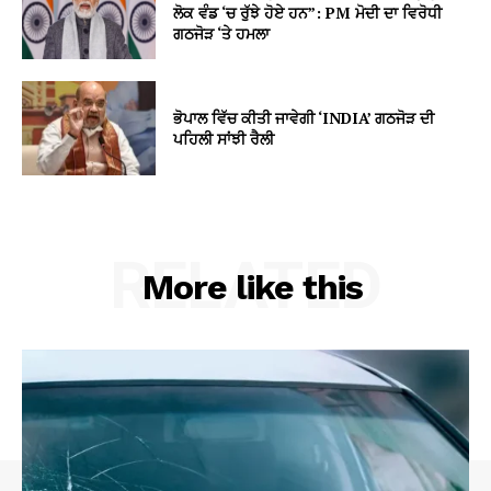
ਲੋਕ ਵੰਡ ‘ਚ ਰੁੱਝੇ ਹੋਏ ਹਨ”: PM ਮੋਦੀ ਦਾ ਵਿਰੋਧੀ
ਗਠਜੋੜ ‘ਤੇ ਹਮਲਾ
ਭੋਪਾਲ ਵਿੱਚ ਕੀਤੀ ਜਾਵੇਗੀ ‘INDIA’ ਗਠਜੋੜ ਦੀ
ਪਹਿਲੀ ਸਾਂਝੀ ਰੈਲੀ
RELATED
More like this