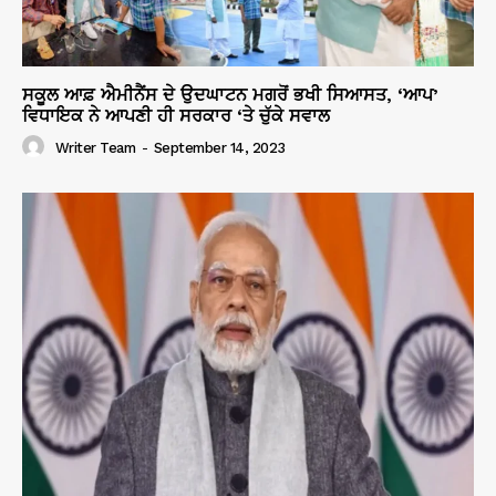
ਸਕੂਲ ਆਫ਼ ਐਮੀਨੈਂਸ ਦੇ ਉਦਘਾਟਨ ਮਗਰੋਂ ਭਖੀ ਸਿਆਸਤ, ‘ਆਪ’
ਵਿਧਾਇਕ ਨੇ ਆਪਣੀ ਹੀ ਸਰਕਾਰ ‘ਤੇ ਚੁੱਕੇ ਸਵਾਲ
Writer Team
-
September 14, 2023