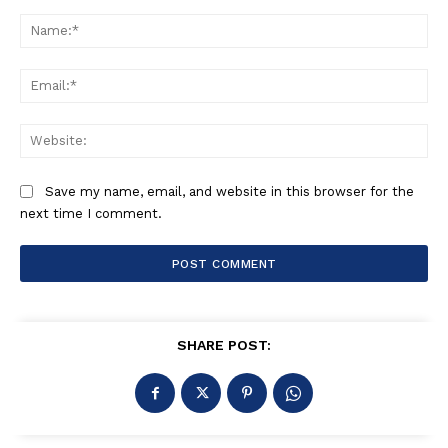
Comment:
Na
Ema
Web
Save my name, email, and website in this browser for the
next time I comment.
SHARE POST: