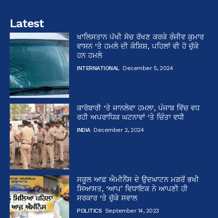
Latest
ਖਾਲਿਸਤਾਨ ਪੱਖੀ ਸੋਚ ਰੱਖਣ ਕਰਕੇ ਰੰਜੀਵ ਕੁਮਾਰ
ਵਾਸਨ ‘ਤੇ ਹਮਲੇ ਦੀ ਕੋਸ਼ਿਸ਼, ਪਹਿਲਾਂ ਵੀ ਹੋ ਚੁੱਕੇ
ਹਨ ਹਮਲੇ
INTERNATIONAL
December 5, 2024
ਕਾਰੋਬਾਰੀ ‘ਤੇ ਜਾਨਲੇਵਾ ਹਮਲਾ, ਪੰਜਾਬ ਵਿੱਚ ਵਧ
ਰਹੀ ਅਪਰਾਧਿਕ ਘਟਨਾਵਾਂ ‘ਤੇ ਚਿੰਤਾ ਵਧੀ
INDIA
December 2, 2024
ਸਕੂਲ ਆਫ਼ ਐਮੀਨੈਂਸ ਦੇ ਉਦਘਾਟਨ ਮਗਰੋਂ ਭਖੀ
ਸਿਆਸਤ, ‘ਆਪ’ ਵਿਧਾਇਕ ਨੇ ਆਪਣੀ ਹੀ
ਸਰਕਾਰ ‘ਤੇ ਚੁੱਕੇ ਸਵਾਲ
POLITICS
September 14, 2023