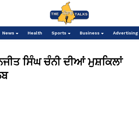
News
Health
Sports
Business
Advertising
ਜੀਤ ਸਿੰਘ ਚੰਨੀ ਦੀਆਂ ਮੁਸ਼ਕਿਲਾਂ
ਲਬ