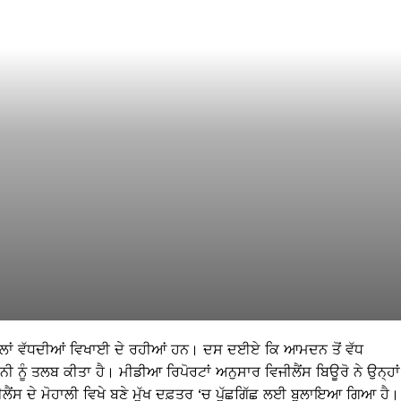
਼ਕਿਲਾਂ ਵੱਧਦੀਆਂ ਵਿਖਾਈ ਦੇ ਰਹੀਆਂ ਹਨ। ਦਸ ਦਈਏ ਕਿ ਆਮਦਨ ਤੋਂ ਵੱਧ
 ਨੂੰ ਤਲਬ ਕੀਤਾ ਹੈ। ਮੀਡੀਆ ਰਿਪੋਰਟਾਂ ਅਨੁਸਾਰ ਵਿਜੀਲੈਂਸ ਬਿਊਰੋ ਨੇ ਉਨ੍ਹਾਂ
ਜੀਲੈਂਸ ਦੇ ਮੋਹਾਲੀ ਵਿਖੇ ਬਣੇ ਮੁੱਖ ਦਫ਼ਤਰ ‘ਚ ਪੁੱਛਗਿੱਛ ਲਈ ਬੁਲਾਇਆ ਗਿਆ ਹੈ।