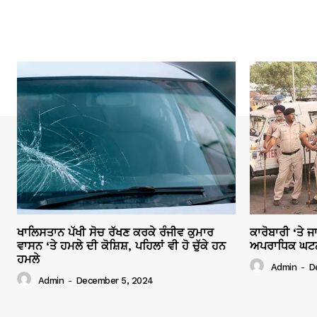
ਖਾਲਿਸਤਾਨ ਪੱਖੀ ਸੋਚ ਰੱਖਣ ਕਰਕੇ ਰੰਜੀਵ ਕੁਮਾਰ
ਕਾਰੋਬਾਰੀ ‘ਤੇ 
ਵਾਸਨ ‘ਤੇ ਹਮਲੇ ਦੀ ਕੋਸ਼ਿਸ਼, ਪਹਿਲਾਂ ਵੀ ਹੋ ਚੁੱਕੇ ਹਨ
ਅਪਰਾਧਿਕ ਘਟਨਾਵ
ਹਮਲੇ
Admin
-
D
Admin
-
December 5, 2024