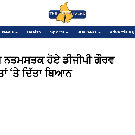
News
Health
Sports
Business
Advertising
ਿਬ ਨਤਮਸਤਕ ਹੋਏ ਡੀਜੀਪੀ ਗੌਰਵ
ਤਾਂ ‘ਤੇ ਦਿੱਤਾ ਬਿਆਨ