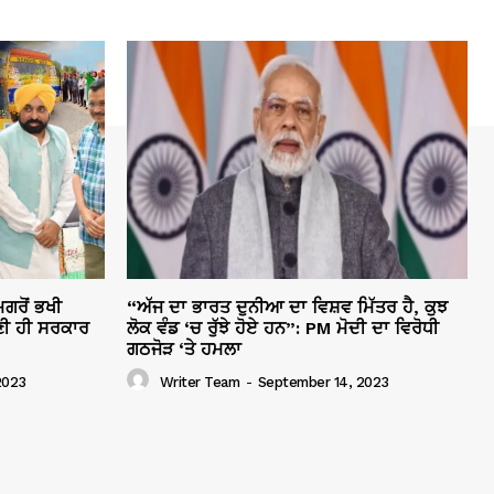
ਗਰੋਂ ਭਖੀ
“ਅੱਜ ਦਾ ਭਾਰਤ ਦੁਨੀਆ ਦਾ ਵਿਸ਼ਵ ਮਿੱਤਰ ਹੈ, ਕੁਝ
ੀ ਹੀ ਸਰਕਾਰ
ਲੋਕ ਵੰਡ ‘ਚ ਰੁੱਝੇ ਹੋਏ ਹਨ”: PM ਮੋਦੀ ਦਾ ਵਿਰੋਧੀ
ਗਠਜੋੜ ‘ਤੇ ਹਮਲਾ
2023
Writer Team
-
September 14, 2023