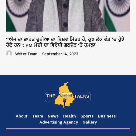
“ਅੱਜ ਦਾ ਭਾਰਤ ਦੁਨੀਆ ਦਾ ਵਿਸ਼ਵ ਮਿੱਤਰ ਹੈ, ਕੁਝ ਲੋਕ ਵੰਡ ‘ਚ ਰੁੱਝੇ
ਹੋਏ ਹਨ”: PM ਮੋਦੀ ਦਾ ਵਿਰੋਧੀ ਗਠਜੋੜ ‘ਤੇ ਹਮਲਾ
Writer Team
-
September 14, 2023
About
Team
News
Health
Sports
Business
Advertising Agency
Gallery