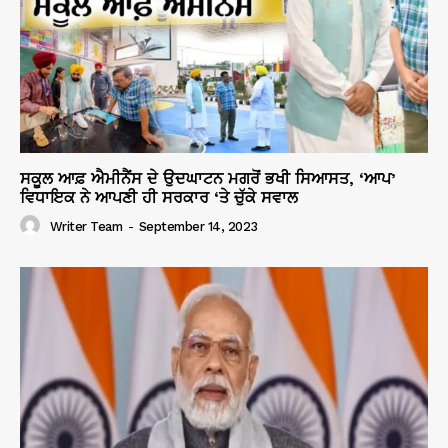
ਸਕੂਲ ਆਫ਼ ਐਮੀਨੈਂਸ ਦੇ ਉਦਘਾਟਨ ਮਗਰੋਂ ਭਖੀ ਸਿਆਸਤ, ‘ਆਪ’
ਵਿਧਾਇਕ ਨੇ ਆਪਣੀ ਹੀ ਸਰਕਾਰ ‘ਤੇ ਚੁੱਕੇ ਸਵਾਲ
Writer Team
-
September 14, 2023