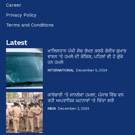
Career
Privacy Policy
Terms and Conditions
Latest
ਖਾਲਿਸਤਾਨ ਪੱਖੀ ਸੋਚ ਰੱਖਣ ਕਰਕੇ ਰੰਜੀਵ ਕੁਮਾਰ
ਵਾਸਨ ‘ਤੇ ਹਮਲੇ ਦੀ ਕੋਸ਼ਿਸ਼, ਪਹਿਲਾਂ ਵੀ ਹੋ ਚੁੱਕੇ
ਹਨ ਹਮਲੇ
INTERNATIONAL
December 5, 2024
ਕਾਰੋਬਾਰੀ ‘ਤੇ ਜਾਨਲੇਵਾ ਹਮਲਾ, ਪੰਜਾਬ ਵਿੱਚ ਵਧ
ਰਹੀ ਅਪਰਾਧਿਕ ਘਟਨਾਵਾਂ ‘ਤੇ ਚਿੰਤਾ ਵਧੀ
INDIA
December 2, 2024