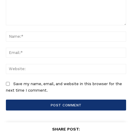
Comment:
Na
Ema
Web
Save my name, email, and website in this browser for the
next time I comment.
SHARE POST: