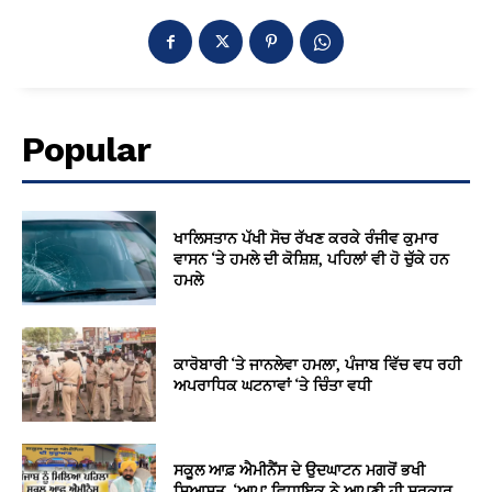
Popular
ਖਾਲਿਸਤਾਨ ਪੱਖੀ ਸੋਚ ਰੱਖਣ ਕਰਕੇ ਰੰਜੀਵ ਕੁਮਾਰ
ਵਾਸਨ ‘ਤੇ ਹਮਲੇ ਦੀ ਕੋਸ਼ਿਸ਼, ਪਹਿਲਾਂ ਵੀ ਹੋ ਚੁੱਕੇ ਹਨ
ਹਮਲੇ
ਕਾਰੋਬਾਰੀ ‘ਤੇ ਜਾਨਲੇਵਾ ਹਮਲਾ, ਪੰਜਾਬ ਵਿੱਚ ਵਧ ਰਹੀ
ਅਪਰਾਧਿਕ ਘਟਨਾਵਾਂ ‘ਤੇ ਚਿੰਤਾ ਵਧੀ
ਸਕੂਲ ਆਫ਼ ਐਮੀਨੈਂਸ ਦੇ ਉਦਘਾਟਨ ਮਗਰੋਂ ਭਖੀ
ਸਿਆਸਤ, ‘ਆਪ’ ਵਿਧਾਇਕ ਨੇ ਆਪਣੀ ਹੀ ਸਰਕਾਰ