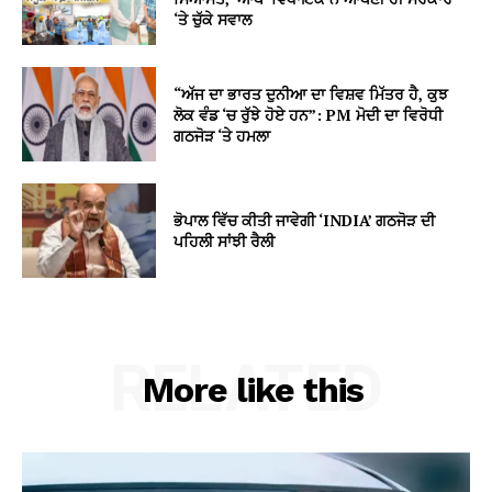
‘ਤੇ ਚੁੱਕੇ ਸਵਾਲ
“ਅੱਜ ਦਾ ਭਾਰਤ ਦੁਨੀਆ ਦਾ ਵਿਸ਼ਵ ਮਿੱਤਰ ਹੈ, ਕੁਝ
ਲੋਕ ਵੰਡ ‘ਚ ਰੁੱਝੇ ਹੋਏ ਹਨ”: PM ਮੋਦੀ ਦਾ ਵਿਰੋਧੀ
ਗਠਜੋੜ ‘ਤੇ ਹਮਲਾ
ਭੋਪਾਲ ਵਿੱਚ ਕੀਤੀ ਜਾਵੇਗੀ ‘INDIA’ ਗਠਜੋੜ ਦੀ
ਪਹਿਲੀ ਸਾਂਝੀ ਰੈਲੀ
RELATED
More like this