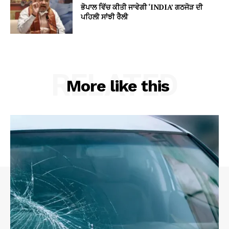
ਭੋਪਾਲ ਵਿੱਚ ਕੀਤੀ ਜਾਵੇਗੀ ‘INDIA’ ਗਠਜੋੜ ਦੀ
ਪਹਿਲੀ ਸਾਂਝੀ ਰੈਲੀ
RELATED
More like this