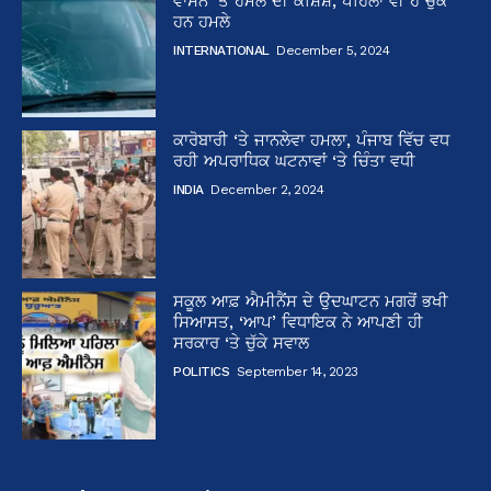
ਵਾਸਨ ‘ਤੇ ਹਮਲੇ ਦੀ ਕੋਸ਼ਿਸ਼, ਪਹਿਲਾਂ ਵੀ ਹੋ ਚੁੱਕੇ
ਹਨ ਹਮਲੇ
INTERNATIONAL
December 5, 2024
ਕਾਰੋਬਾਰੀ ‘ਤੇ ਜਾਨਲੇਵਾ ਹਮਲਾ, ਪੰਜਾਬ ਵਿੱਚ ਵਧ
ਰਹੀ ਅਪਰਾਧਿਕ ਘਟਨਾਵਾਂ ‘ਤੇ ਚਿੰਤਾ ਵਧੀ
INDIA
December 2, 2024
ਸਕੂਲ ਆਫ਼ ਐਮੀਨੈਂਸ ਦੇ ਉਦਘਾਟਨ ਮਗਰੋਂ ਭਖੀ
ਸਿਆਸਤ, ‘ਆਪ’ ਵਿਧਾਇਕ ਨੇ ਆਪਣੀ ਹੀ
ਸਰਕਾਰ ‘ਤੇ ਚੁੱਕੇ ਸਵਾਲ
POLITICS
September 14, 2023