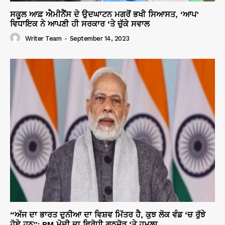
ਸਕੂਲ ਆਫ਼ ਐਮੀਨੈਂਸ ਦੇ ਉਦਘਾਟਨ ਮਗਰੋਂ ਭਖੀ ਸਿਆਸਤ, ‘ਆਪ’
ਵਿਧਾਇਕ ਨੇ ਆਪਣੀ ਹੀ ਸਰਕਾਰ ‘ਤੇ ਚੁੱਕੇ ਸਵਾਲ
Writer Team
-
September 14, 2023
“ਅੱਜ ਦਾ ਭਾਰਤ ਦੁਨੀਆ ਦਾ ਵਿਸ਼ਵ ਮਿੱਤਰ ਹੈ, ਕੁਝ ਲੋਕ ਵੰਡ ‘ਚ ਰੁੱਝੇ
ਹੋਏ ਹਨ”: PM ਮੋਦੀ ਦਾ ਵਿਰੋਧੀ ਗਠਜੋੜ ‘ਤੇ ਹਮਲਾ