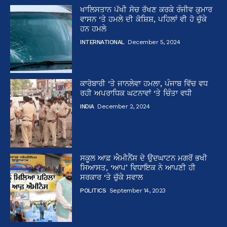
ਖਾਲਿਸਤਾਨ ਪੱਖੀ ਸੋਚ ਰੱਖਣ ਕਰਕੇ ਰੰਜੀਵ ਕੁਮਾਰ
ਵਾਸਨ ‘ਤੇ ਹਮਲੇ ਦੀ ਕੋਸ਼ਿਸ਼, ਪਹਿਲਾਂ ਵੀ ਹੋ ਚੁੱਕੇ
ਹਨ ਹਮਲੇ
INTERNATIONAL
December 5, 2024
ਕਾਰੋਬਾਰੀ ‘ਤੇ ਜਾਨਲੇਵਾ ਹਮਲਾ, ਪੰਜਾਬ ਵਿੱਚ ਵਧ
ਰਹੀ ਅਪਰਾਧਿਕ ਘਟਨਾਵਾਂ ‘ਤੇ ਚਿੰਤਾ ਵਧੀ
INDIA
December 2, 2024
ਸਕੂਲ ਆਫ਼ ਐਮੀਨੈਂਸ ਦੇ ਉਦਘਾਟਨ ਮਗਰੋਂ ਭਖੀ
ਸਿਆਸਤ, ‘ਆਪ’ ਵਿਧਾਇਕ ਨੇ ਆਪਣੀ ਹੀ
ਸਰਕਾਰ ‘ਤੇ ਚੁੱਕੇ ਸਵਾਲ
POLITICS
September 14, 2023