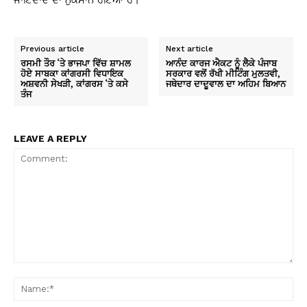
ਜਾਇਦਾਦ ਦਾ ਨੁਕਸਾਨ ਹੋਇਆ ਹੈ।
Previous article
Next article
ਰਸਮੀ ਤੌਰ ‘ਤੇ ਭਾਜਪਾ ਵਿੱਚ ਸ਼ਾਮਲ
ਆਨੰਦ ਕਾਰਜ ਐਕਟ ਨੂੰ ਲੈਕੇ ਪੰਜਾਬ
ਹੋਏ ਸਾਬਕਾ ਕਾਂਗਰਸੀ ਵਿਧਾਇਕ
ਸਰਕਾਰ ਵਲੋਂ ਰੱਖੀ ਮੀਟਿੰਗ ਮੁਲਤਵੀ,
ਅਸ਼ਵਨੀ ਸੇਖੜੀ, ਕਾਂਗਰਸ ‘ਤੇ ਕਸੇ
ਜਥੇਦਾਰ ਦਾਦੂਵਾਲ ਦਾ ਅਹਿਮ ਬਿਆਨ
ਤੰਜ
LEAVE A REPLY
Comment:
Na