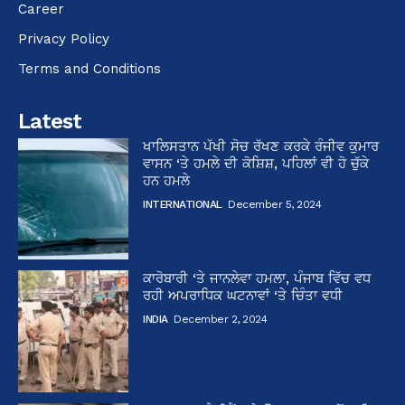
Career
Privacy Policy
Terms and Conditions
Latest
ਖਾਲਿਸਤਾਨ ਪੱਖੀ ਸੋਚ ਰੱਖਣ ਕਰਕੇ ਰੰਜੀਵ ਕੁਮਾਰ
ਵਾਸਨ ‘ਤੇ ਹਮਲੇ ਦੀ ਕੋਸ਼ਿਸ਼, ਪਹਿਲਾਂ ਵੀ ਹੋ ਚੁੱਕੇ
ਹਨ ਹਮਲੇ
INTERNATIONAL
December 5, 2024
ਕਾਰੋਬਾਰੀ ‘ਤੇ ਜਾਨਲੇਵਾ ਹਮਲਾ, ਪੰਜਾਬ ਵਿੱਚ ਵਧ
ਰਹੀ ਅਪਰਾਧਿਕ ਘਟਨਾਵਾਂ ‘ਤੇ ਚਿੰਤਾ ਵਧੀ
INDIA
December 2, 2024