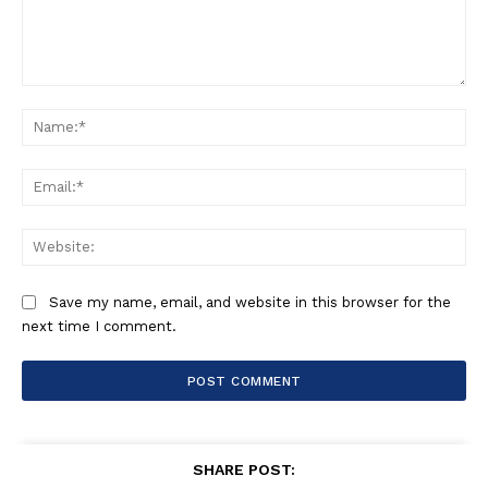
Comment:
Na
Ema
Web
Save my name, email, and website in this browser for the
next time I comment.
SHARE POST: