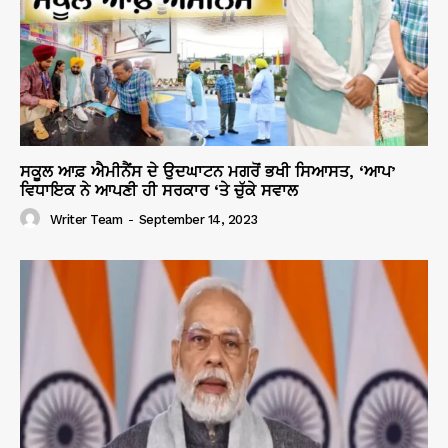
ਸਕੂਲ ਆਫ਼ ਐਮੀਨੈਂਸ ਦੇ ਉਦਘਾਟਨ ਮਗਰੋਂ ਭਖੀ ਸਿਆਸਤ, ‘ਆਪ’
ਵਿਧਾਇਕ ਨੇ ਆਪਣੀ ਹੀ ਸਰਕਾਰ ‘ਤੇ ਚੁੱਕੇ ਸਵਾਲ
Writer Team
-
September 14, 2023