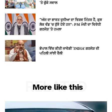
‘ਤੇ ਚੁੱਕੇ ਸਵਾਲ
“ਅੱਜ ਦਾ ਭਾਰਤ ਦੁਨੀਆ ਦਾ ਵਿਸ਼ਵ ਮਿੱਤਰ ਹੈ, ਕੁਝ
ਲੋਕ ਵੰਡ ‘ਚ ਰੁੱਝੇ ਹੋਏ ਹਨ”: PM ਮੋਦੀ ਦਾ ਵਿਰੋਧੀ
ਗਠਜੋੜ ‘ਤੇ ਹਮਲਾ
ਭੋਪਾਲ ਵਿੱਚ ਕੀਤੀ ਜਾਵੇਗੀ ‘INDIA’ ਗਠਜੋੜ ਦੀ
ਪਹਿਲੀ ਸਾਂਝੀ ਰੈਲੀ
RELATED
More like this