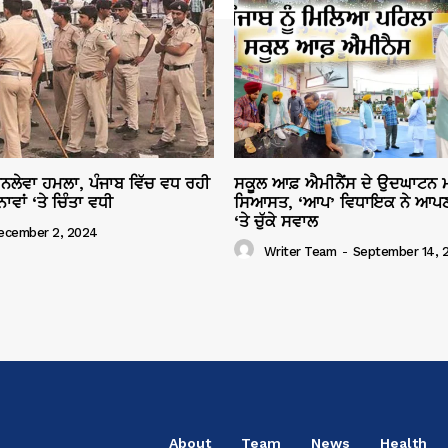
ਜਾਨਲੇਵਾ ਹਮਲਾ, ਪੰਜਾਬ ਵਿੱਚ ਵਧ ਰਹੀ
ਸਕੂਲ ਆਫ਼ ਐਮੀਨੈਂਸ ਦੇ ਉਦਘਾਟਨ ਮ
ਾਂ ‘ਤੇ ਚਿੰਤਾ ਵਧੀ
ਸਿਆਸਤ, ‘ਆਪ’ ਵਿਧਾਇਕ ਨੇ ਆਪਣ
‘ਤੇ ਚੁੱਕੇ ਸਵਾਲ
ecember 2, 2024
Writer Team
-
September 14, 
About
Team
News
Health