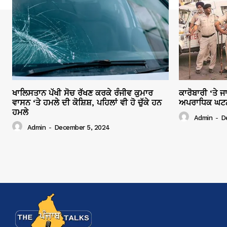
ਖਾਲਿਸਤਾਨ ਪੱਖੀ ਸੋਚ ਰੱਖਣ ਕਰਕੇ ਰੰਜੀਵ ਕੁਮਾਰ
ਕਾਰੋਬਾਰੀ ‘ਤੇ 
ਵਾਸਨ ‘ਤੇ ਹਮਲੇ ਦੀ ਕੋਸ਼ਿਸ਼, ਪਹਿਲਾਂ ਵੀ ਹੋ ਚੁੱਕੇ ਹਨ
ਅਪਰਾਧਿਕ ਘਟਨਾਵ
ਹਮਲੇ
Admin
-
D
Admin
-
December 5, 2024