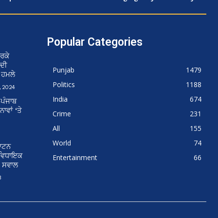
Popular Categories
ਰਕੇ
 ਦੀ
Punjab
1479
ਨ ਹਮਲੇ
Politics
1188
 2024
India
674
 ਪੰਜਾਬ
ਵਾਂ ‘ਤੇ
Crime
231
All
155
World
74
ਘਾਟਨ
 ਵਿਧਾਇਕ
Entertainment
66
ੇ ਸਵਾਲ
3