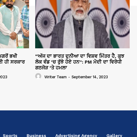
ਗਰੋਂ ਭਖੀ
“ਅੱਜ ਦਾ ਭਾਰਤ ਦੁਨੀਆ ਦਾ ਵਿਸ਼ਵ ਮਿੱਤਰ ਹੈ, ਕੁਝ
ੀ ਹੀ ਸਰਕਾਰ
ਲੋਕ ਵੰਡ ‘ਚ ਰੁੱਝੇ ਹੋਏ ਹਨ”: PM ਮੋਦੀ ਦਾ ਵਿਰੋਧੀ
ਗਠਜੋੜ ‘ਤੇ ਹਮਲਾ
2023
Writer Team
-
September 14, 2023
Sports
Business
Advertising Agency
Gallery